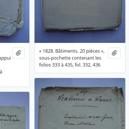
« 1828. Bâtiments. 20 pièces »,
Ajouter au presse-papier
Ajout
’appui
sous-pochette contenant les
folios 333 à 435, fol. 332, 436
 à