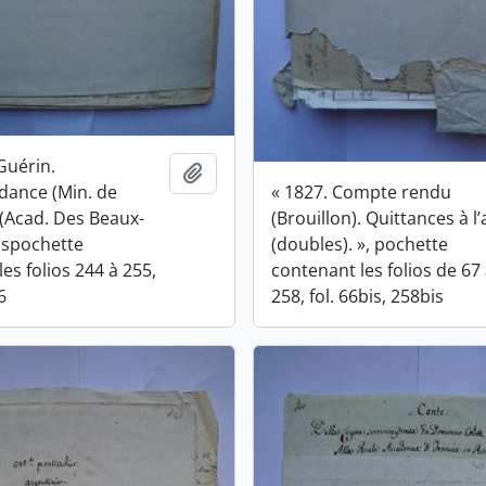
Guérin.
Ajouter au presse-papier
dance (Min. de
« 1827. Compte rendu
) (Acad. Des Beaux-
(Brouillon). Quittances à l
ouspochette
(doubles). », pochette
es folios 244 à 255,
contenant les folios de 67
6
258, fol. 66bis, 258bis