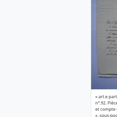
« art.e part
n°.92. Pièce
et compte 
», sous-po