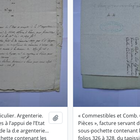
iculier. Argenterie.
« Commestibles et Comb. 
Ajouter au presse-papier
s à l’appui de l’Etat
Pièces », facture servant 
de la d.e argenterie…
sous-pochette contenant 
chette contenant les
folios 326 à 328, du tapiss