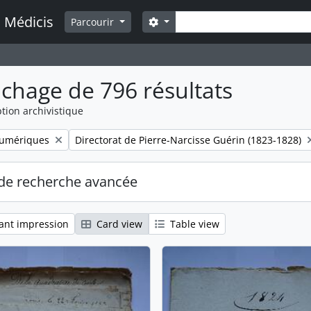
Rechercher
a Médicis
Search options
Parcourir
ichage de 796 résultats
tion archivistique
Remove filter:
numériques
Directorat de Pierre-Narcisse Guérin (1823-1828)
de recherche avancée
ant impression
Card view
Table view