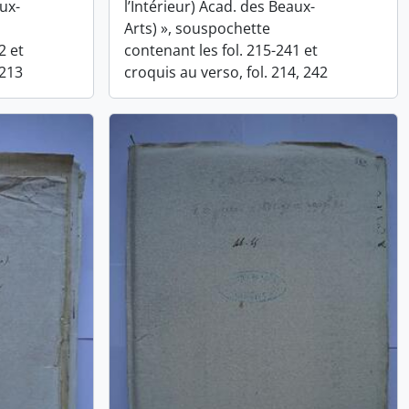
aux-
l’Intérieur) Acad. des Beaux-
Arts) », souspochette
2 et
contenant les fol. 215-241 et
 213
croquis au verso, fol. 214, 242