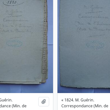
Guérin.
« 1824. M. Guérin.
Ajouter au presse-papier
dance (Min. de
Correspondance (Min. de