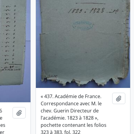
« 437. Académie de France.
Ajout
Correspondance avec M. le
6
chev. Guerin Directeur de
Ajouter au presse-papier
de
l’académie. 1823 à 1828 »,
les
pochette contenant les folios
ier
323 à 383, fol. 322