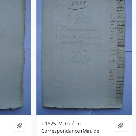
« 1825. M. Guérin.
Ajouter au presse-papier
Ajout
Correspondance (Min. de