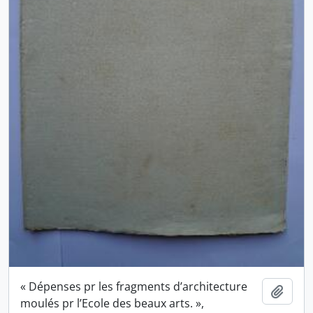
« Dépenses pr les fragments d’architecture
Ajout
moulés pr l’Ecole des beaux arts. »,