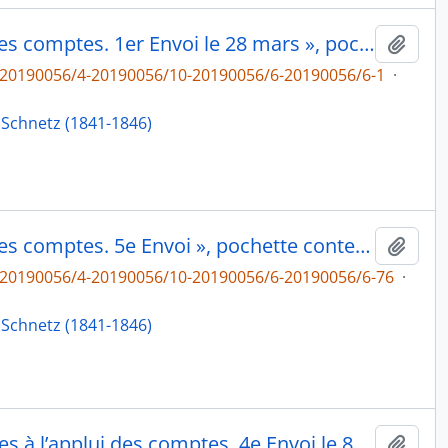
« Année 1842. Pièces à l’appui des comptes. 1er Envoi le 28 mars », pochette contenant les folios de 2 à 30, fol. 1
Ajout
6-20190056/4-20190056/10-20190056/6-20190056/6-1
·
 Schnetz (1841-1846)
« Année 1842. Pièces à l’appui des comptes. 5e Envoi », pochette contenant les folios de 232 à 332, fol. 231
Ajout
6-20190056/4-20190056/10-20190056/6-20190056/6-76
·
 Schnetz (1841-1846)
« Année 1842. Pièces justificatives à l’applui des comptes. 4e Envoi le 8. 9.bre 1842 », pochette contenant les folios de 157 à 230, fol. 156
Ajout