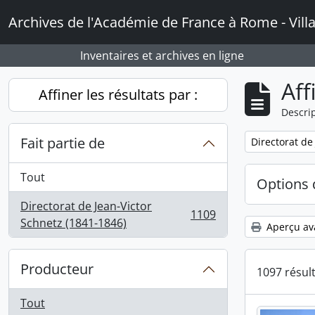
Skip to main content
Archives de l'Académie de France à Rome - Vill
Inventaires et archives en ligne
Aff
Affiner les résultats par :
Descrip
Fait partie de
Remove filter:
Directorat de
Tout
Options 
Directorat de Jean-Victor
1109
, 1109 résultats
Schnetz (1841-1846)
Aperçu av
Producteur
1097 résul
Tout