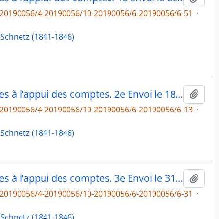
6-20190056/4-20190056/10-20190056/6-20190056/6-51
·
 Schnetz (1841-1846)
« Année 1842. Pièces justificatives à l’appui des comptes. 2e Envoi le 18 Juin », pochette contenant les folios de 32 à 78, fol. 31
Ajout
6-20190056/4-20190056/10-20190056/6-20190056/6-13
·
 Schnetz (1841-1846)
« Année 1842. Pièces justificatives à l’appui des comptes. 3e Envoi le 31 août », pochette contenant les folios de 80 à 155bis, fol. 79
Ajout
6-20190056/4-20190056/10-20190056/6-20190056/6-31
·
 Schnetz (1841-1846)