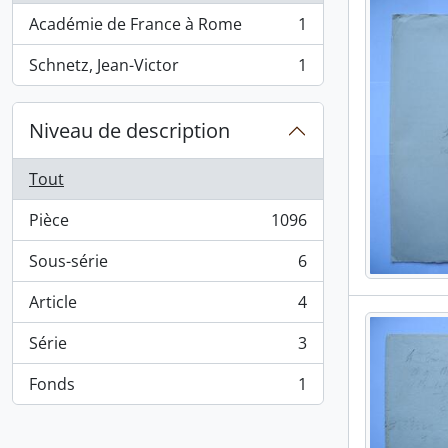
Académie de France à Rome
1
, 1 résultats
Schnetz, Jean-Victor
1
, 1 résultats
Niveau de description
Tout
Pièce
1096
, 1096 résultats
Sous-série
6
, 6 résultats
Article
4
, 4 résultats
Série
3
, 3 résultats
Fonds
1
, 1 résultats