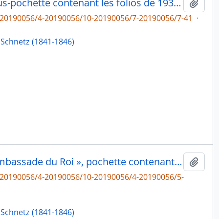
« 1843. Schnetz (comptes) », sous-pochette contenant les folios de 193 à 197, état des dépenses du fonctionnement interne de l’Académie : fournitures, écuries, vêtements, éclairage de la loggia, à Jean-Victor Schnetz, fol. 193-197
Ajout
6-20190056/4-20190056/10-20190056/7-20190056/7-41
·
 Schnetz (1841-1846)
« 4e Envoi. 28 9bre 1841. par l’ambassade du Roi », pochette contenant les folios de 196 à 228, fol. 195
Ajout
6-20190056/4-20190056/10-20190056/4-20190056/5-
 Schnetz (1841-1846)