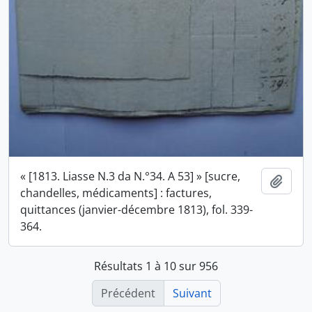
« [1813. Liasse N.3 da N.°34. A 53] » [sucre,
Ajout
chandelles, médicaments] : factures,
quittances (janvier-décembre 1813), fol. 339-
364.
Résultats 1 à 10 sur 956
Précédent
Suivant