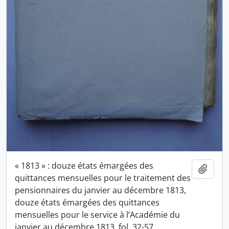
« 1813 » : douze états émargées des
Ajout
quittances mensuelles pour le traitement des
pensionnaires du janvier au décembre 1813,
douze états émargées des quittances
mensuelles pour le service à l’Académie du
janvier au décembre 1813, fol. 32-57.