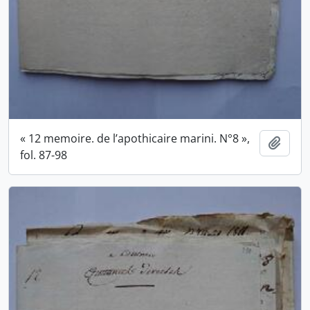
« 12 memoire. de l’apothicaire marini. N°8 »,
Ajout
fol. 87-98