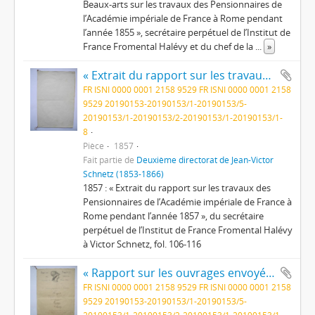
Beaux-arts sur les travaux des Pensionnaires de
l’Académie impériale de France à Rome pendant
l’année 1855 », secrétaire perpétuel de l’Institut de
France Fromental Halévy et du chef de la
...
»
« Extrait du rapport sur les travaux des Pensionnaires de l’Académie impériale de France à Rome pendant l’année 1857 »
FR ISNI 0000 0001 2158 9529 FR ISNI 0000 0001 2158
9529 20190153-20190153/1-20190153/5-
20190153/1-20190153/2-20190153/1-20190153/1-
8
Pièce
1857
Fait partie de
Deuxième directorat de Jean-Victor
Schnetz (1853-1866)
1857 : « Extrait du rapport sur les travaux des
Pensionnaires de l’Académie impériale de France à
Rome pendant l’année 1857 », du secrétaire
perpétuel de l’Institut de France Fromental Halévy
à Victor Schnetz, fol. 106-116
« Rapport sur les ouvrages envoyés de Rome, par les pensionnaires de l’Académie de France, pendant l’année 1855 »
FR ISNI 0000 0001 2158 9529 FR ISNI 0000 0001 2158
9529 20190153-20190153/1-20190153/5-