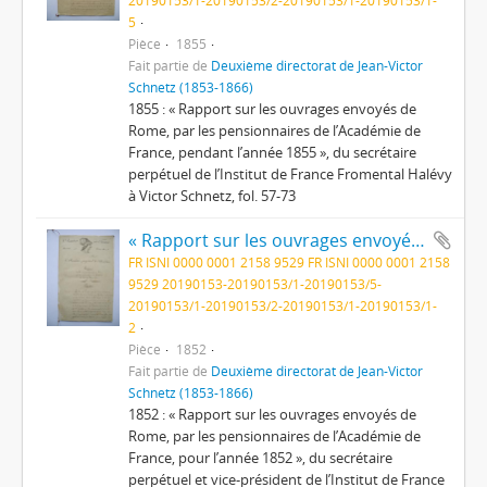
20190153/1-20190153/2-20190153/1-20190153/1-
5
Pièce
1855
Fait partie de
Deuxième directorat de Jean-Victor
Schnetz (1853-1866)
1855 : « Rapport sur les ouvrages envoyés de
Rome, par les pensionnaires de l’Académie de
France, pendant l’année 1855 », du secrétaire
perpétuel de l’Institut de France Fromental Halévy
à Victor Schnetz, fol. 57-73
« Rapport sur les ouvrages envoyés de Rome, par les pensionnaires de l’Académie de France, pour l’année 1852 »
FR ISNI 0000 0001 2158 9529 FR ISNI 0000 0001 2158
9529 20190153-20190153/1-20190153/5-
20190153/1-20190153/2-20190153/1-20190153/1-
2
Pièce
1852
Fait partie de
Deuxième directorat de Jean-Victor
Schnetz (1853-1866)
1852 : « Rapport sur les ouvrages envoyés de
Rome, par les pensionnaires de l’Académie de
France, pour l’année 1852 », du secrétaire
perpétuel et vice-président de l’Institut de France