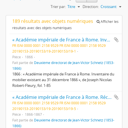
Trier par:
Titre
Direction:
Croissant
189 résultats avec objets numériques
Afficher les
résultats avec des objets numériques
« Académie impériale de France à Rome. Inventaire du mobilier existant au 31 décembre 1866 »
FR ISNI 0000 0001 2158 9529 FR ISNI 0000 0001 2158 9529
20190153-20190153/19-20190153/19-1
Pièce
1866
Fait partie de
Deuxième directorat de Jean-Victor Schnetz (1853-
1866)
1866 : « Académie impériale de France à Rome. Inventaire du
mobilier existant au 31 décembre 1866 », de Joseph Nicolas
Robert-Fleury, fol. 1-85
« Académie impériale de France à Rome. Récolement de l’inventaire du mobilier au 31 décembre 1867 »
FR ISNI 0000 0001 2158 9529 FR ISNI 0000 0001 2158 9529
20190153-20190153/19-20190153/19-5
Pièce
1866-1867
Fait partie de
Deuxième directorat de Jean-Victor Schnetz (1853-
1866)