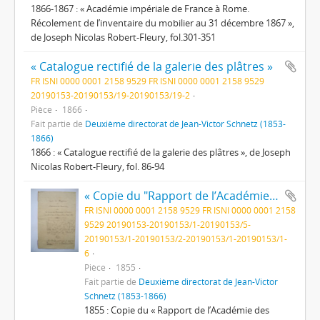
1866-1867 : « Académie impériale de France à Rome.
Récolement de l’inventaire du mobilier au 31 décembre 1867 »,
de Joseph Nicolas Robert-Fleury, fol.301-351
« Catalogue rectifié de la galerie des plâtres »
FR ISNI 0000 0001 2158 9529 FR ISNI 0000 0001 2158 9529
20190153-20190153/19-20190153/19-2
Pièce
1866
Fait partie de
Deuxième directorat de Jean-Victor Schnetz (1853-
1866)
1866 : « Catalogue rectifié de la galerie des plâtres », de Joseph
Nicolas Robert-Fleury, fol. 86-94
« Copie du "Rapport de l’Académie des Beaux-arts sur les travaux des Pensionnaires de l’Académie impériale de France à Rome pendant l’année 1855 »
FR ISNI 0000 0001 2158 9529 FR ISNI 0000 0001 2158
9529 20190153-20190153/1-20190153/5-
20190153/1-20190153/2-20190153/1-20190153/1-
6
Pièce
1855
Fait partie de
Deuxième directorat de Jean-Victor
Schnetz (1853-1866)
1855 : Copie du « Rapport de l’Académie des