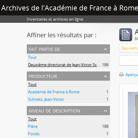
Archives de l'Académie de France à Rome 
Inventaires et archives en ligne
A
Affiner les résultats par :
D
fait partie de
Tout
Deuxième directorat de Jean-Victor Schnetz (1853-1866)
188
producteur
Aperçu
Tout
Académie de France à Rome
1
Schnetz, Jean-Victor
1
niveau de description
Tout
Pièce
188
Fonds
1