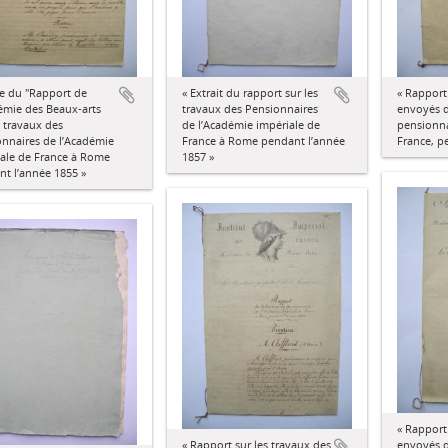
e du "Rapport de
« Extrait du rapport sur les
« Rapport
émie des Beaux-arts
travaux des Pensionnaires
envoyés d
s travaux des
de l’Académie impériale de
pensionna
nnaires de l’Académie
France à Rome pendant l’année
France, p
ale de France à Rome
1857 »
t l’année 1855 »
« Rapport
« Rapport sur les travaux des
envoyés d