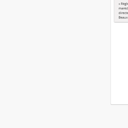
« Règl
maréch
direct
Beaux-