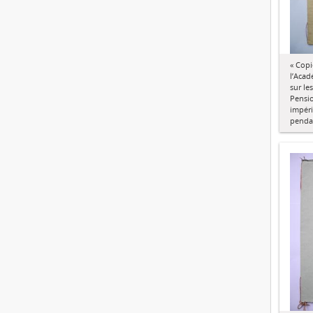
« Copi
l’Acad
sur le
Pensio
impéri
pendan