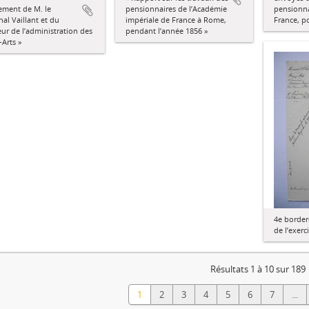
ement de M. le
pensionnaires de l’Académie
pensionna
al Vaillant et du
impériale de France à Rome,
France, p
eur de l’administration des
pendant l’année 1856 »
Arts »
4e borde
de l’exerc
Résultats 1 à 10 sur 189
1
2
3
4
5
6
7
...