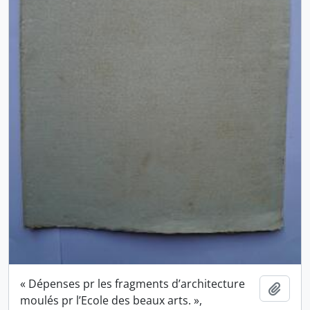
« Dépenses pr les fragments d’architecture
Ajout
moulés pr l’Ecole des beaux arts. »,