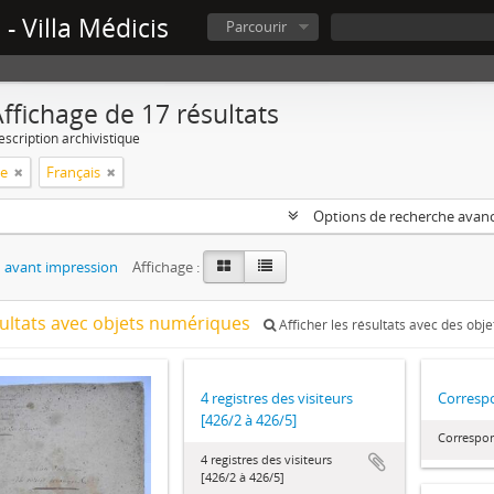
- Villa Médicis
Parcourir
ffichage de 17 résultats
escription archivistique
ie
Français
Options de recherche avan
 avant impression
Affichage :
sultats avec objets numériques
Afficher les résultats avec des obj
4 registres des visiteurs
Corresp
[426/2 à 426/5]
Correspo
4 registres des visiteurs
[426/2 à 426/5]