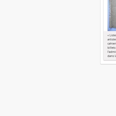
« List
artiste
cahier
billet
l’admi
dans l