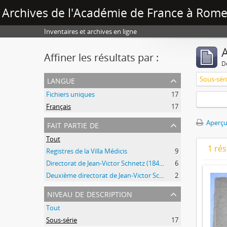
Archives de l'Académie de France à Rome 
Inventaires et archives en ligne
A
Affiner les résultats par :
D
langue
Sous-sér
Fichiers uniques
17
Français
17
fait partie de
Aperçu
Tout
1 ré
Registres de la Villa Médicis
9
Directorat de Jean-Victor Schnetz (1841-1846)
6
Deuxième directorat de Jean-Victor Schnetz (1853-1866)
2
niveau de description
Tout
Sous-série
17