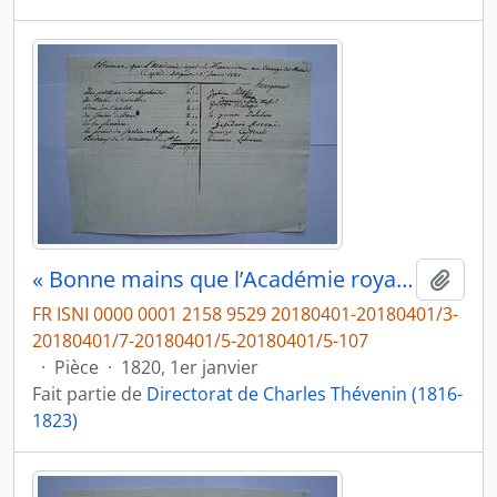
« Bonne mains que l’Académie royale de France donne aux Concierge des Musées Ci après Désignés 1er Janvier 1820 », de Charles Thévenin, fol. 388
Ajout
FR ISNI 0000 0001 2158 9529 20180401-20180401/3-
20180401/7-20180401/5-20180401/5-107
·
Pièce
·
1820, 1er janvier
Fait partie de
Directorat de Charles Thévenin (1816-
1823)