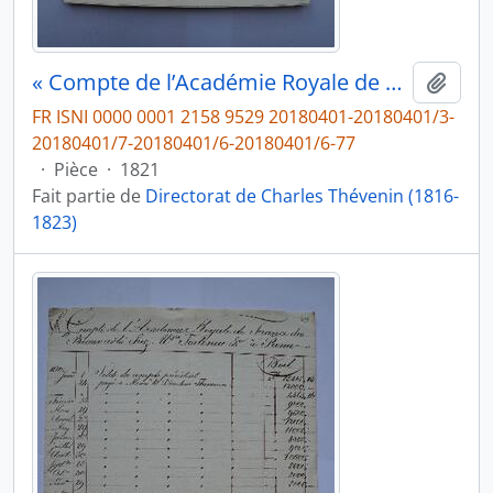
« Compte de l’Académie Royale de France des Beaux arts à Rome chez Torlonia et Co. », fol. 387-388
Ajout
FR ISNI 0000 0001 2158 9529 20180401-20180401/3-
20180401/7-20180401/6-20180401/6-77
·
Pièce
·
1821
Fait partie de
Directorat de Charles Thévenin (1816-
1823)