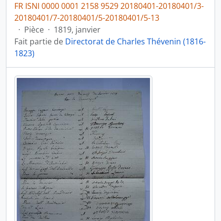
FR ISNI 0000 0001 2158 9529 20180401-20180401/3-
20180401/7-20180401/5-20180401/5-13
·
Pièce
·
1819, janvier
Fait partie de
Directorat de Charles Thévenin (1816-
1823)