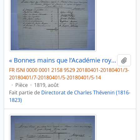
« Bonnes mains que l’Académie royale de France donne aux Concierges des Musées, Galéries, et Jardins ci après designés. Rome, août 1819 », de Charles Thévenin, fol. 64
Ajout
FR ISNI 0000 0001 2158 9529 20180401-20180401/3-
20180401/7-20180401/5-20180401/5-14
·
Pièce
·
1819, août
Fait partie de
Directorat de Charles Thévenin (1816-
1823)