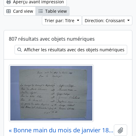
Aperçu avant impression
Card view
Table view
Trier par: Titre
Direction: Croissant
807 résultats avec objets numériques
Afficher les résultats avec des objets numériques
« Bonne main du mois de janvier 1819 pour le concierge », de Charles Thévenin, fol. 63
Ajout