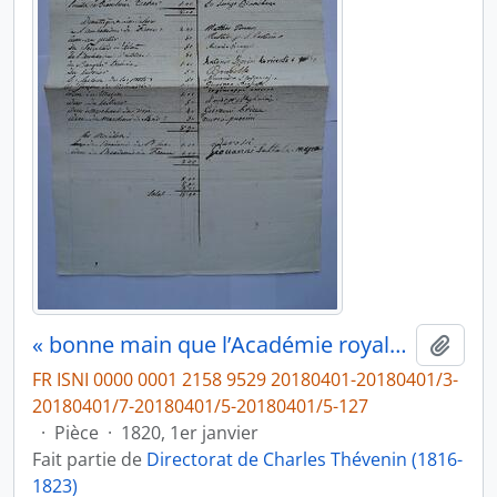
« bonne main que l’Académie royale de France donne aux Doméstiques ci après désignés 1er Janvier 1820 », de Charles Thévenin, fol. 422
Ajout
FR ISNI 0000 0001 2158 9529 20180401-20180401/3-
20180401/7-20180401/5-20180401/5-127
·
Pièce
·
1820, 1er janvier
Fait partie de
Directorat de Charles Thévenin (1816-
1823)