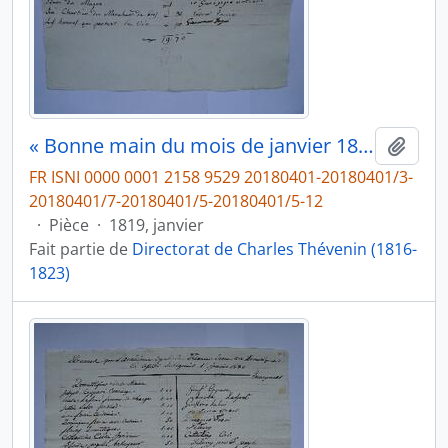
« Bonne main du mois de janvier 1819 pour les domestiques », de Charles Thévenin, fol. 62
Ajout
FR ISNI 0000 0001 2158 9529 20180401-20180401/3-
20180401/7-20180401/5-20180401/5-12
·
Pièce
·
1819, janvier
Fait partie de
Directorat de Charles Thévenin (1816-
1823)