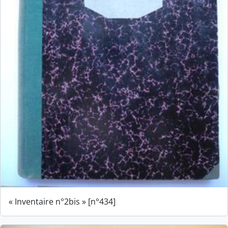
« Inventaire n°2bis » [n°434]