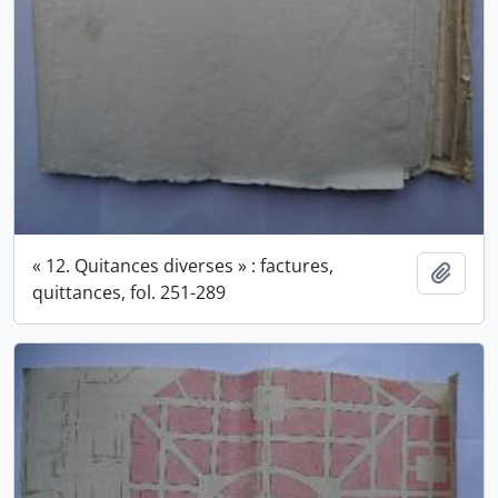
« 12. Quitances diverses » : factures,
Ajout
quittances, fol. 251-289