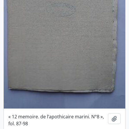
« 12 memoire. de l’apothicaire marini. N°8 »,
Ajout
fol. 87-98