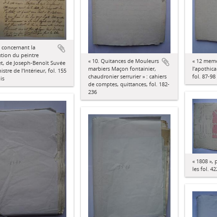
re concernant la
ution du peintre
« 10. Quitances de Mouleurs
« 12 memo
t, de Joseph-Benoît Suvée
marbiers Maçon fontainier,
l’apothica
istre de l’Intérieur, fol. 155
chaudronier serrurier » : cahiers
fol. 87-98
is
de comptes, quittances, fol. 182-
236
« 1808 »,
les fol. 4