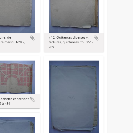
ire. de
« 12. Quitances diverses » :
ire marini. N°8 »,
factures, quittances, fol. 251-
289
 pochette contenant
22 à 454