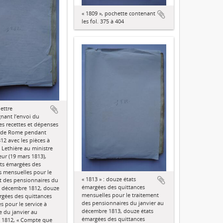
« 1809 », pochette contenant
les fol. 375 à 404
lettre
ant l’envoi du
s recettes et dépenses
e de Rome pendant
12 avec les pièces à
 Lethière au ministre
ieur (19 mars 1813),
ts émargées des
s mensuelles pour le
« 1813 » : douze états
t des pensionnaires du
émargées des quittances
u décembre 1812, douze
mensuelles pour le traitement
rgées des quittances
des pensionnaires du janvier au
s pour le service à
décembre 1813, douze états
e du janvier au
émargées des quittances
 1812, « Compte que