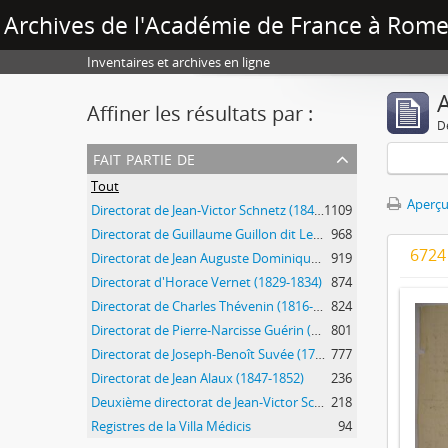
Archives de l'Académie de France à Rome 
Inventaires et archives en ligne
A
Affiner les résultats par :
D
fait partie de
Tout
Aperçu
Directorat de Jean-Victor Schnetz (1841-1846)
1109
Directorat de Guillaume Guillon dit Lethière (1807-1816)
968
6724
Directorat de Jean Auguste Dominique Ingres (1835-1840)
919
Directorat d'Horace Vernet (1829-1834)
874
Directorat de Charles Thévenin (1816-1823)
824
Directorat de Pierre-Narcisse Guérin (1823-1828)
801
Directorat de Joseph-Benoît Suvée (1792-1807)
777
Directorat de Jean Alaux (1847-1852)
236
Deuxième directorat de Jean-Victor Schnetz (1853-1866)
218
Registres de la Villa Médicis
94