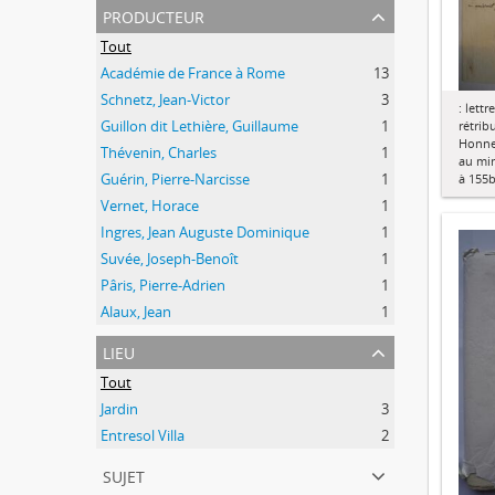
producteur
Tout
Académie de France à Rome
13
Schnetz, Jean-Victor
3
: lett
Guillon dit Lethière, Guillaume
1
rétrib
Honne
Thévenin, Charles
1
au min
Guérin, Pierre-Narcisse
1
à 155b
Vernet, Horace
1
Ingres, Jean Auguste Dominique
1
Suvée, Joseph-Benoît
1
Pâris, Pierre-Adrien
1
Alaux, Jean
1
lieu
Tout
Jardin
3
Entresol Villa
2
sujet