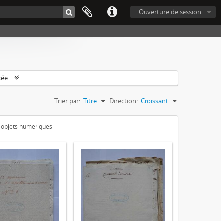
Ouverture de session
cée
Trier par:
Titre
Direction:
Croissant
s objets numériques