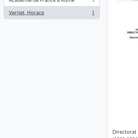
Académie de France à Rome
1
, 1 résultats
Vernet, Horace
1
, 1 résultats
Directorat