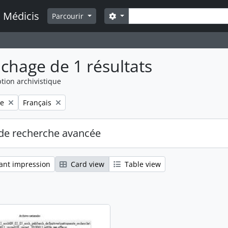
Rechercher
a Médicis
Search options
Parcourir
ichage de 1 résultats
tion archivistique
Remove filter:
ce
Français
de recherche avancée
ant impression
Card view
Table view