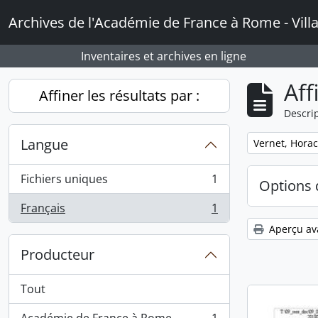
Skip to main content
Archives de l'Académie de France à Rome - Vill
Inventaires et archives en ligne
Aff
Affiner les résultats par :
Descrip
Langue
Remove filter:
Vernet, Hora
Fichiers uniques
1
Options 
, 1 résultats
Français
1
, 1 résultats
Aperçu av
Producteur
Tout