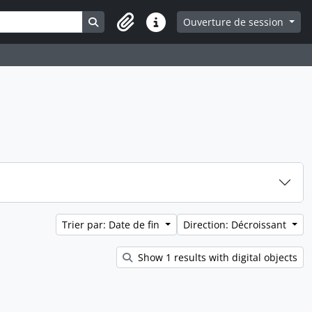
Search in browse page
Ouverture de session
Liens rapides
Trier par: Date de fin
Direction: Décroissant
Show 1 results with digital objects