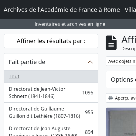
Skip to main content
Archives de l'Académie de France à Rome - Vill
Inventaires et archives en ligne
Aff
Affiner les résultats par :
Descrip
Fait partie de
Remove filter:
Avec objets 
Tout
Options 
Directorat de Jean-Victor
1096
, 1096 résultats
Schnetz (1841-1846)
Aperçu av
Directorat de Guillaume
955
, 955 résultats
Guillon dit Lethière (1807-1816)
Directorat de Jean Auguste
894
, 894 résultats
Dominique Ingres (1835-1840)