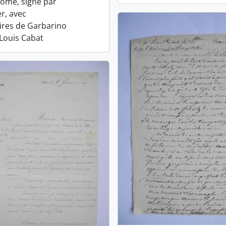
 Rome, signé par
r, avec
res de Garbarino
 Louis Cabat