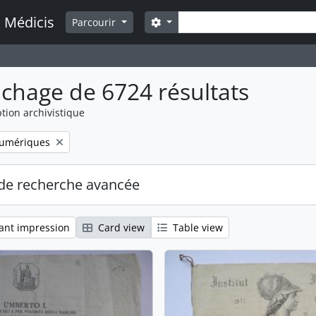
Rechercher
a Médicis
Search options
Parcourir
ichage de 6724 résultats
tion archivistique
numériques
de recherche avancée
ant impression
Card view
Table view