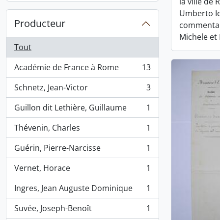
la ville de
Umberto Ie
Producteur
commentai
Michele et
Tout
Académie de France à Rome
13
, 13 résultats
Schnetz, Jean-Victor
3
, 3 résultats
Guillon dit Lethière, Guillaume
1
, 1 résultats
Thévenin, Charles
1
, 1 résultats
Guérin, Pierre-Narcisse
1
, 1 résultats
Vernet, Horace
1
, 1 résultats
Ingres, Jean Auguste Dominique
1
, 1 résultats
Suvée, Joseph-Benoît
1
, 1 résultats