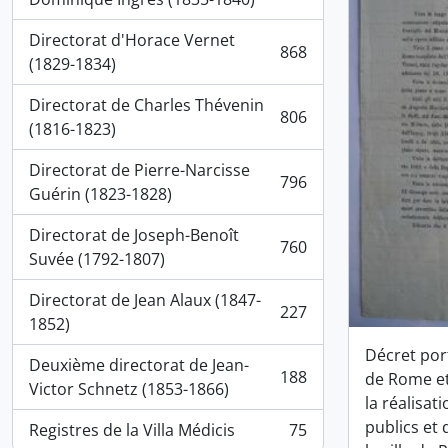
Directorat d'Horace Vernet
868
, 868 résultats
(1829-1834)
Directorat de Charles Thévenin
806
, 806 résultats
(1816-1823)
Directorat de Pierre-Narcisse
796
, 796 résultats
Guérin (1823-1828)
Directorat de Joseph-Benoît
760
, 760 résultats
Suvée (1792-1807)
Directorat de Jean Alaux (1847-
227
, 227 résultats
1852)
Décret por
Deuxième directorat de Jean-
188
de Rome et
, 188 résultats
Victor Schnetz (1853-1866)
la réalisat
publics et
Registres de la Villa Médicis
75
, 75 résultats