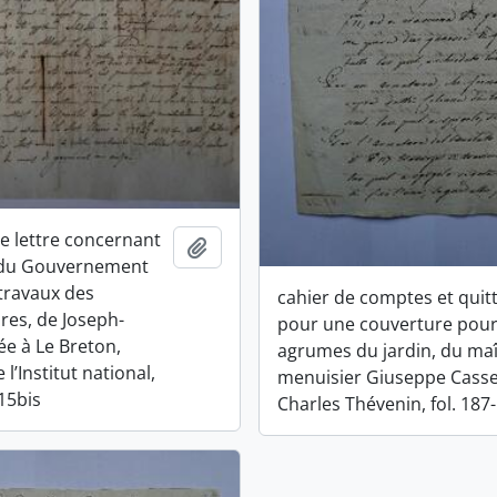
de lettre concernant
Ajouter au presse-papier
e du Gouvernement
 travaux des
cahier de comptes et quit
res, de Joseph-
pour une couverture pour
ée à Le Breton,
agrumes du jardin, du maî
’Institut national,
menuisier Giuseppe Casse
115bis
Charles Thévenin, fol. 187