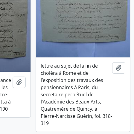
lettre au sujet de la fin de
Ajout
choléra à Rome et de
tance
l’exposition des travaux des
Ajouter au presse-papier
 les
pensionnaires à Paris, du
tre-
secrétaire perpétuel de
tta à
l’Académie des Beaux-Arts,
-190
Quatremère de Quincy, à
Pierre-Narcisse Guérin, fol. 318-
319