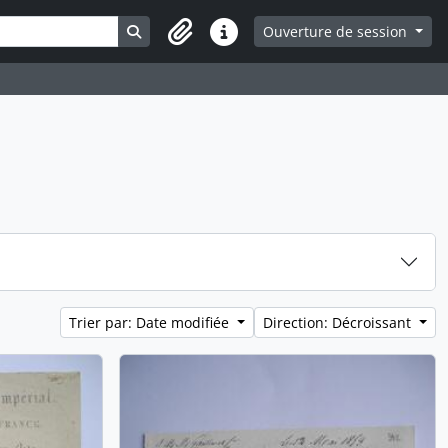
Search in browse page
Ouverture de session
Liens rapides
Trier par: Date modifiée
Direction: Décroissant