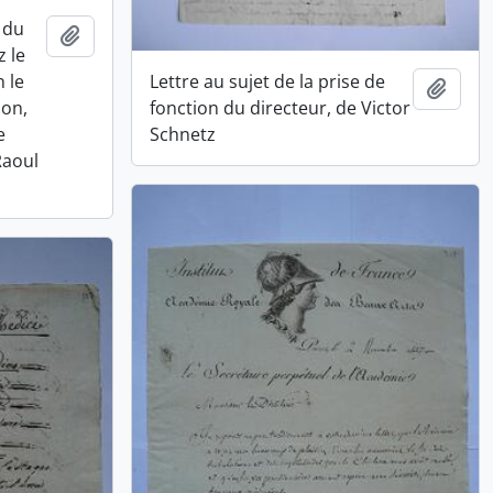
e du
Ajouter au presse-papier
 le
n le
Lettre au sujet de la prise de
Ajout
ion,
fonction du directeur, de Victor
e
Schnetz
Raoul