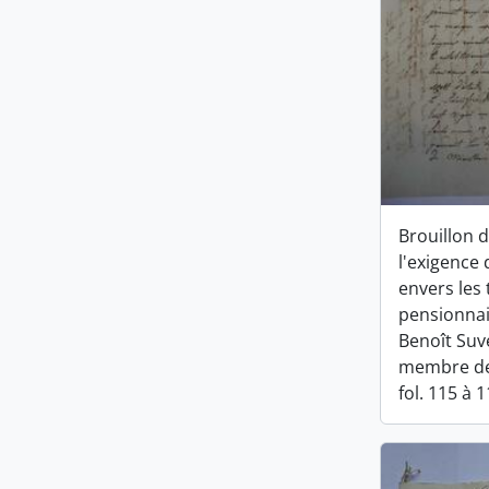
Brouillon 
l'exigenc
envers les
pensionnai
Benoît Suv
membre de l
fol. 115 à 