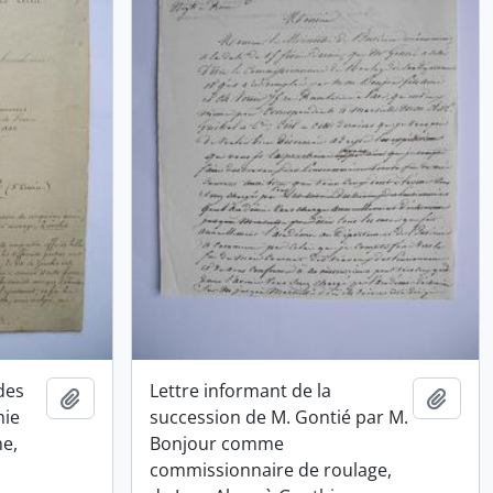
des
Lettre informant de la
Ajouter au presse-papier
Ajout
mie
succession de M. Gontié par M.
me,
Bonjour comme
commissionnaire de roulage,