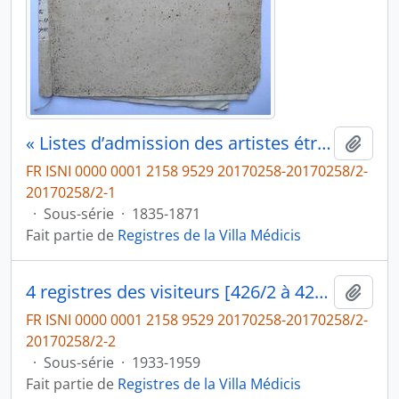
« Listes d’admission des artistes étrangers » [426/1] : 3 cahiers manuscrits reliés et billets d’adresses pour l’admission des artistes étrangers dans la galerie des plâtres
Ajout
FR ISNI 0000 0001 2158 9529 20170258-20170258/2-
20170258/2-1
·
Sous-série
·
1835-1871
Fait partie de
Registres de la Villa Médicis
4 registres des visiteurs [426/2 à 426/5]
Ajout
FR ISNI 0000 0001 2158 9529 20170258-20170258/2-
20170258/2-2
·
Sous-série
·
1933-1959
Fait partie de
Registres de la Villa Médicis