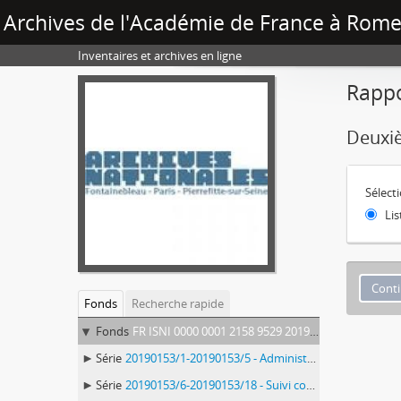
Archives de l'Académie de France à Rome 
Inventaires et archives en ligne
Rappo
Deuxiè
Sélect
Lis
Fonds
Recherche rapide
Fonds
FR ISNI 0000 0001 2158 9529 20190153 - Deuxième directorat de Jean-Victor Schnetz (1853-1866)
Série
20190153/1-20190153/5 - Administration générale
Série
20190153/6-20190153/18 - Suivi comptable et financier