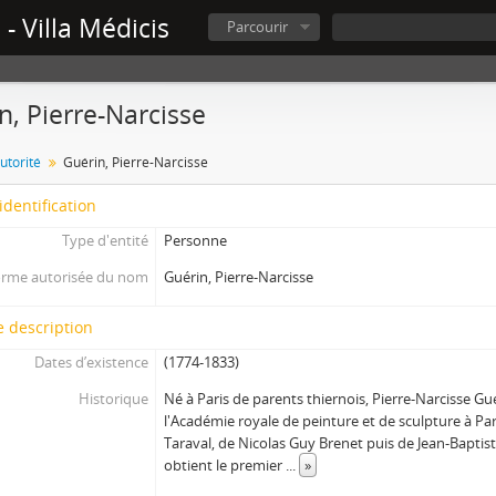
- Villa Médicis
Parcourir
n, Pierre-Narcisse
utorité
Guérin, Pierre-Narcisse
identification
Type d'entité
Personne
rme autorisée du nom
Guérin, Pierre-Narcisse
 description
Dates d’existence
(1774-1833)
Historique
Né à Paris de parents thiernois, Pierre-Narcisse Gu
l'Académie royale de peinture et de sculpture à Pari
Taraval, de Nicolas Guy Brenet puis de Jean-Baptist
obtient le premier
...
»