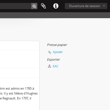
Ouverture de session
Presse-papier
Ajouter
Exporter
EAC
érin est admis en 1785 à
s. Il y est l’élève d'Hughes
e Regnault. En 1797, il