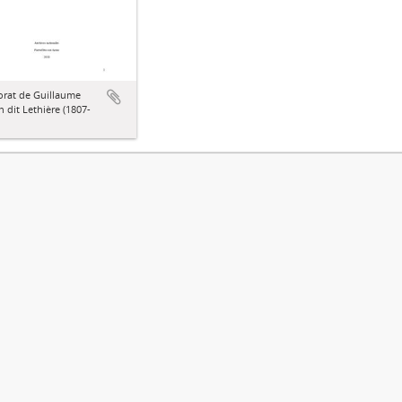
orat de Guillaume
n dit Lethière (1807-