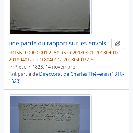
une partie du rapport sur les envois concernant les peintres dans une pochette non numérotée intitulée « Thévenin », de Quatremère de Quincy, secrétaire perpétuel de l’Académie des Beaux-arts à Charles Thévenin, fol. 9-10bis
Ajout
FR ISNI 0000 0001 2158 9529 20180401-20180401/1-
20180401/2-20180401/2-20180401/2-6
·
Pièce
·
1823, 14 novembre
Fait partie de
Directorat de Charles Thévenin (1816-
1823)