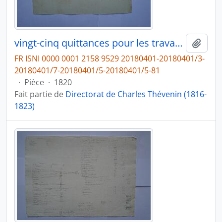
vingt-cinq quittances pour les travaux dans les jardins de l’Académie, du jardinier Costantino Cioci à Charles Thévenin, fol. 295-319
Ajout
FR ISNI 0000 0001 2158 9529 20180401-20180401/3-
20180401/7-20180401/5-20180401/5-81
·
Pièce
·
1820
Fait partie de
Directorat de Charles Thévenin (1816-
1823)