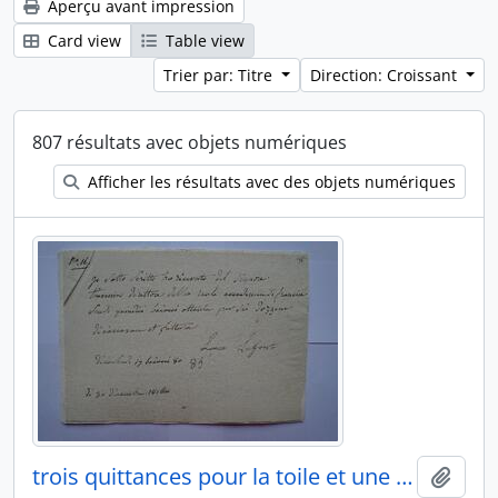
Aperçu avant impression
Card view
Table view
Trier par: Titre
Direction: Croissant
807 résultats avec objets numériques
Afficher les résultats avec des objets numériques
trois quittances pour la toile et une douzaine des essuies-mains, de Luisa Lafonte à Charles Thévenin, fol. 94-96
Ajout