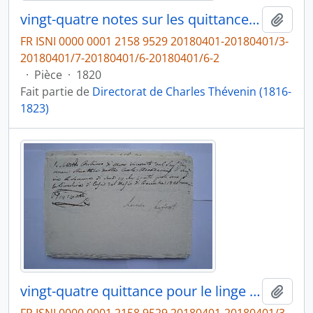
vingt-quatre notes sur les quittances de 1820, de Charles Thévenin, fol. 2-26
Ajout
FR ISNI 0000 0001 2158 9529 20180401-20180401/3-
20180401/7-20180401/6-20180401/6-2
·
Pièce
·
1820
Fait partie de
Directorat de Charles Thévenin (1816-
1823)
vingt-quatre quittance pour le linge de maison et dépenses diverses faites, de Luisa Lafonte à Charles Thévenin, fol. 271-292
Ajout