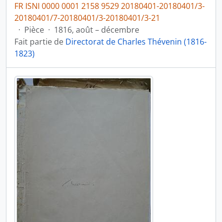
FR ISNI 0000 0001 2158 9529 20180401-20180401/3-
20180401/7-20180401/3-20180401/3-21
·
Pièce
·
1816, août – décembre
Fait partie de
Directorat de Charles Thévenin (1816-
1823)