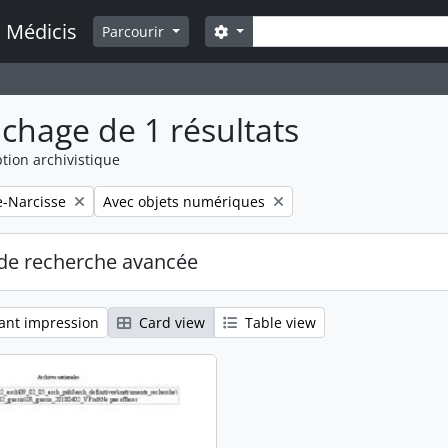
Rechercher
a Médicis
Search options
Parcourir
ichage de 1 résultats
tion archivistique
Remove filter:
e-Narcisse
Avec objets numériques
de recherche avancée
ant impression
Card view
Table view