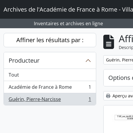
Skip to main content
Archives de l'Académie de France à Rome - Vill
Inventaires et archives en ligne
Aff
Affiner les résultats par :
Descrip
Producteur
Remove filter:
Guérin, Pierr
Tout
Options 
Académie de France à Rome
1
, 1 résultats
Aperçu av
Guérin, Pierre-Narcisse
1
, 1 résultats