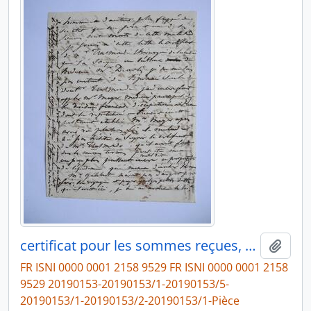
certificat pour les sommes reçues, signés par les aides de cuisine et cocher (illettrés), Nicolas Gustave Bertinot, graveur, Gabriel Jules Thomas, sculpteur
Ajout
FR ISNI 0000 0001 2158 9529 FR ISNI 0000 0001 2158
9529 20190153-20190153/1-20190153/5-
20190153/1-20190153/2-20190153/1-Pièce