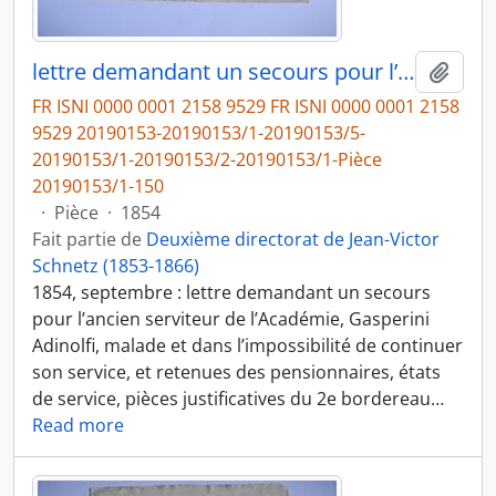
lettre demandant un secours pour l’ancien serviteur de l’Académie, Gasperini Adinolfi, malade et dans l’impossibilité de continuer son service, et retenues des pensionnaires, états de service, pièces justificatives du 2e bordereau des dépenses, de Victor Schnetz
Ajout
FR ISNI 0000 0001 2158 9529 FR ISNI 0000 0001 2158
9529 20190153-20190153/1-20190153/5-
20190153/1-20190153/2-20190153/1-Pièce
20190153/1-150
·
Pièce
·
1854
Fait partie de
Deuxième directorat de Jean-Victor
Schnetz (1853-1866)
1854, septembre : lettre demandant un secours
pour l’ancien serviteur de l’Académie, Gasperini
Adinolfi, malade et dans l’impossibilité de continuer
son service, et retenues des pensionnaires, états
de service, pièces justificatives du 2e bordereau
…
Read more