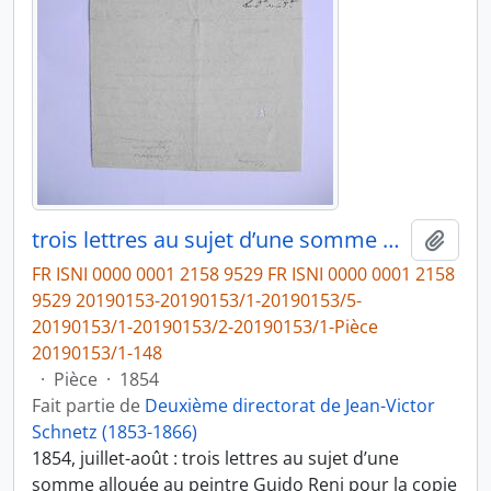
trois lettres au sujet d’une somme allouée au peintre Guido Reni pour la copie du tableau l’Annonciation, le 2e bordereau et les pièces justificatives des dépenses, de Victor Schnetz
Ajout
FR ISNI 0000 0001 2158 9529 FR ISNI 0000 0001 2158
9529 20190153-20190153/1-20190153/5-
20190153/1-20190153/2-20190153/1-Pièce
20190153/1-148
·
Pièce
·
1854
Fait partie de
Deuxième directorat de Jean-Victor
Schnetz (1853-1866)
1854, juillet-août : trois lettres au sujet d’une
somme allouée au peintre Guido Reni pour la copie