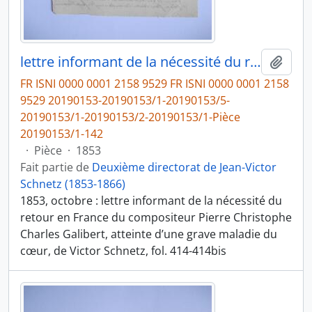
lettre informant de la nécessité du retour en France du compositeur Pierre Christophe Charles Galibert, atteinte d’une grave maladie du cœur, de Victor Schnetz
Ajout
FR ISNI 0000 0001 2158 9529 FR ISNI 0000 0001 2158
9529 20190153-20190153/1-20190153/5-
20190153/1-20190153/2-20190153/1-Pièce
20190153/1-142
·
Pièce
·
1853
Fait partie de
Deuxième directorat de Jean-Victor
Schnetz (1853-1866)
1853, octobre : lettre informant de la nécessité du
retour en France du compositeur Pierre Christophe
Charles Galibert, atteinte d’une grave maladie du
cœur, de Victor Schnetz, fol. 414-414bis