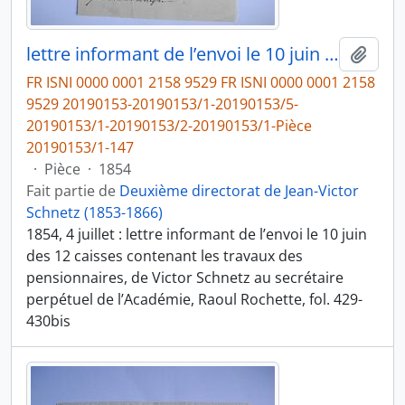
lettre informant de l’envoi le 10 juin des 12 caisses contenant les travaux des pensionnaires, de Victor Schnetz au secrétaire perpétuel de l’Académie, Raoul Rochette
Ajout
FR ISNI 0000 0001 2158 9529 FR ISNI 0000 0001 2158
9529 20190153-20190153/1-20190153/5-
20190153/1-20190153/2-20190153/1-Pièce
20190153/1-147
·
Pièce
·
1854
Fait partie de
Deuxième directorat de Jean-Victor
Schnetz (1853-1866)
1854, 4 juillet : lettre informant de l’envoi le 10 juin
des 12 caisses contenant les travaux des
pensionnaires, de Victor Schnetz au secrétaire
perpétuel de l’Académie, Raoul Rochette, fol. 429-
430bis