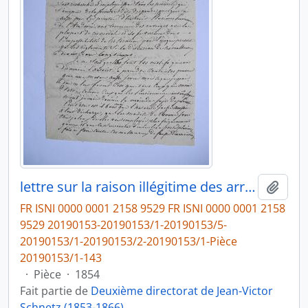
lettre sur la raison illégitime des arrestations répétées des modèles de l’Académie, de Victor Schnetz au préfet de Rome
Ajout
FR ISNI 0000 0001 2158 9529 FR ISNI 0000 0001 2158
9529 20190153-20190153/1-20190153/5-
20190153/1-20190153/2-20190153/1-Pièce
20190153/1-143
·
Pièce
·
1854
Fait partie de
Deuxième directorat de Jean-Victor
Schnetz (1853-1866)