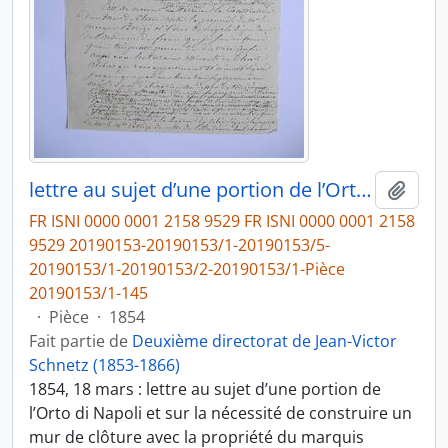
lettre au sujet d’une portion de l’Orto di Napoli et sur la nécessité de construire un mur de clôture avec la propriété du marquis Patrizi, de Victor Schnetz à Marino Torlonia, banquier à Rome
Ajout
FR ISNI 0000 0001 2158 9529 FR ISNI 0000 0001 2158
9529 20190153-20190153/1-20190153/5-
20190153/1-20190153/2-20190153/1-Pièce
20190153/1-145
·
Pièce
·
1854
Fait partie de
Deuxième directorat de Jean-Victor
Schnetz (1853-1866)
1854, 18 mars : lettre au sujet d’une portion de
l’Orto di Napoli et sur la nécessité de construire un
mur de clôture avec la propriété du marquis