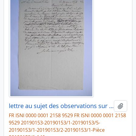
lettre au sujet des observations sur le compte général, le traitement du directeur et du professeur d’archéologie, mode à suivre à l’avenir dans la tenue de la comptabilité, de Victor Schnetz
Ajout
FR ISNI 0000 0001 2158 9529 FR ISNI 0000 0001 2158
9529 20190153-20190153/1-20190153/5-
20190153/1-20190153/2-20190153/1-Pièce