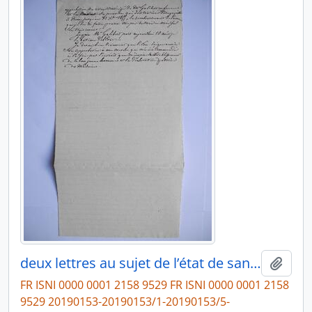
deux lettres au sujet de l’état de santé du compositeur Galibert et demande d’indemnité de voyage en France pour son rétablissement, au président de l’Académie des Beaux-arts
Ajout
FR ISNI 0000 0001 2158 9529 FR ISNI 0000 0001 2158
9529 20190153-20190153/1-20190153/5-