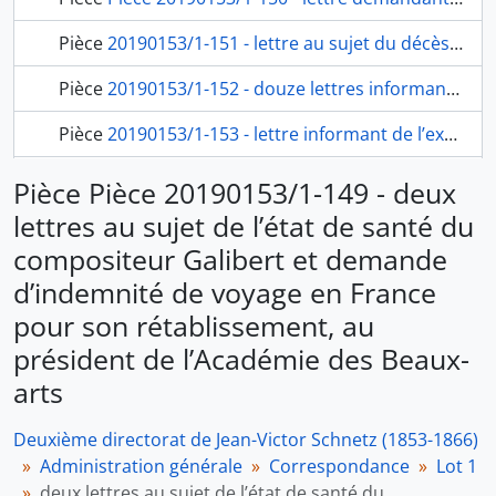
Pièce
20190153/1-151 - lettre au sujet du décès du docteur Trasmando, informant de la nomination du docteur Grana chirurgien titulaire de l’Académie, de Victor Schnetz à Grana, médecin de l’Académie
Pièce
20190153/1-152 - douze lettres informant de l’envoi des bordereaux des dépenses et du projet de budget des dépenses pour l’année 1855, de Victor Schnetz
Pièce
20190153/1-153 - lettre informant de l’expédition des ouvrages des pensionnaires vers Paris après les avoir exposés à l’Académie courant avril, de Victor Schnetz à Halevy, secrétaire perpétuel de l’Académie des Beaux-arts
36 en plus...
Pièce Pièce 20190153/1-149 - deux
lettres au sujet de l’état de santé du
compositeur Galibert et demande
d’indemnité de voyage en France
pour son rétablissement, au
président de l’Académie des Beaux-
arts
Deuxième directorat de Jean-Victor Schnetz (1853-1866)
Administration générale
Correspondance
Lot 1
deux lettres au sujet de l’état de santé du