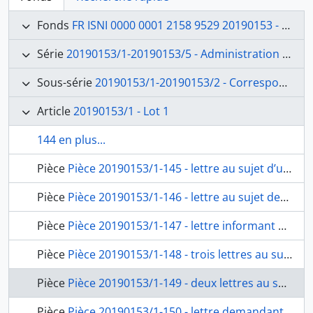
Fonds
FR ISNI 0000 0001 2158 9529 20190153 - Deuxième directorat de Jean-Victor Schnetz (1853-1866)
Série
20190153/1-20190153/5 - Administration générale
Sous-série
20190153/1-20190153/2 - Correspondance
Article
20190153/1 - Lot 1
144 en plus...
Pièce
Pièce 20190153/1-145 - lettre au sujet d’une portion de l’Orto di Napoli et sur la nécessité de construire un mur de clôture avec la propriété du marquis Patrizi, de Victor Schnetz à Marino Torlonia, banquier à Rome
Pièce
Pièce 20190153/1-146 - lettre au sujet des observations sur le compte général, le traitement du directeur et du professeur d’archéologie, mode à suivre à l’avenir dans la tenue de la comptabilité, de Victor Schnetz
Pièce
Pièce 20190153/1-147 - lettre informant de l’envoi le 10 juin des 12 caisses contenant les travaux des pensionnaires, de Victor Schnetz au secrétaire perpétuel de l’Académie, Raoul Rochette
Pièce
Pièce 20190153/1-148 - trois lettres au sujet d’une somme allouée au peintre Guido Reni pour la copie du tableau l’Annonciation, le 2e bordereau et les pièces justificatives des dépenses, de Victor Schnetz
Pièce
Pièce 20190153/1-149 - deux lettres au sujet de l’état de santé du compositeur Galibert et demande d’indemnité de voyage en France pour son rétablissement, au président de l’Académie des Beaux-arts
Pièce
Pièce 20190153/1-150 - lettre demandant un secours pour l’ancien serviteur de l’Académie, Gasperini Adinolfi, malade et dans l’impossibilité de continuer son service, et retenues des pensionnaires, états de service, pièces justificatives du 2e bordereau des dépenses, de Victor Schnetz