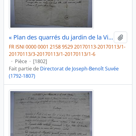
« Plan des quarrés du jardin de la Villa Medici »
Ajout
FR ISNI 0000 0001 2158 9529 20170113-20170113/1-
20170113/3-20170113/1-20170113/1-6
·
Pièce
·
[1802]
Fait partie de
Directorat de Joseph-Benoît Suvée
(1792-1807)