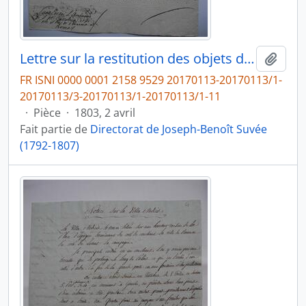
Lettre sur la restitution des objets de la Villa Medici appartenant au roi d’Étrurie, d’Antonio Notari à l’ambassadeur du roi d’Étrurie à Rome, fol. 15-15bis
Ajout
FR ISNI 0000 0001 2158 9529 20170113-20170113/1-
20170113/3-20170113/1-20170113/1-11
·
Pièce
·
1803, 2 avril
Fait partie de
Directorat de Joseph-Benoît Suvée
(1792-1807)