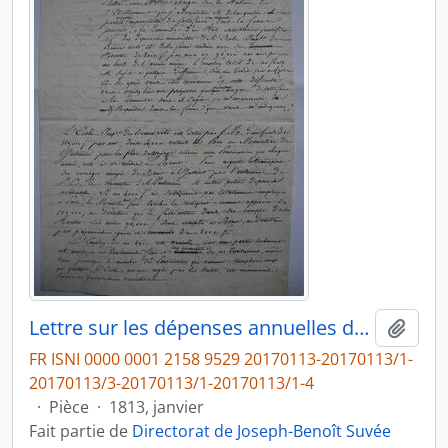
Lettre sur les dépenses annuelles de l’École Impériale des Beaux-Arts, fol. 6-7
Ajout
FR ISNI 0000 0001 2158 9529 20170113-20170113/1-
20170113/3-20170113/1-20170113/1-4
·
Pièce
·
1813, janvier
Fait partie de
Directorat de Joseph-Benoît Suvée