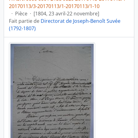
20170113/3-20170113/1-20170113/1-10
·
Pièce
·
[1804, 23 avril-22 novembre]
Fait partie de
Directorat de Joseph-Benoît Suvée
(1792-1807)