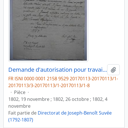
Demande d'autorisation pour travailler à la Villa Medicis, fol. 12
Ajout
FR ISNI 0000 0001 2158 9529 20170113-20170113/1-
20170113/3-20170113/1-20170113/1-8
·
Pièce
·
1802, 19 novembre ; 1802, 26 octobre ; 1802, 4
novembre
Fait partie de
Directorat de Joseph-Benoît Suvée
(1792-1807)