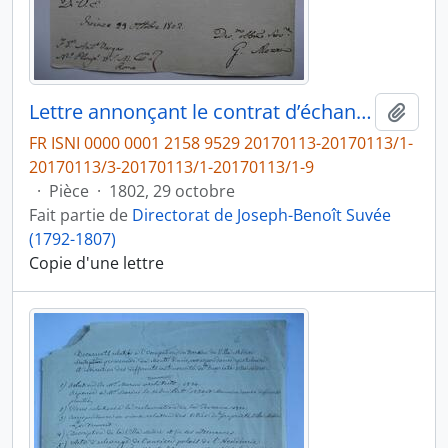
Lettre annonçant le contrat d’échange de la Villa Medici contre le Palais de l'Académie de France, de G. Mozzi à Antonio Vargas, ministre plénipotentiaire à Rome, fol. 13
Ajout
FR ISNI 0000 0001 2158 9529 20170113-20170113/1-
20170113/3-20170113/1-20170113/1-9
·
Pièce
·
1802, 29 octobre
Fait partie de
Directorat de Joseph-Benoît Suvée
(1792-1807)
Copie d'une lettre