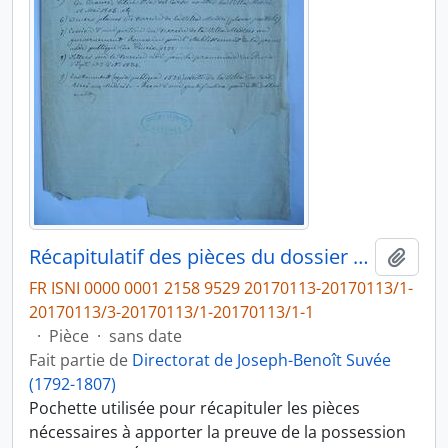
Récapitulatif des pièces du dossier d'acquisition de la Villa Médicis
Ajout
FR ISNI 0000 0001 2158 9529 20170113-20170113/1-
20170113/3-20170113/1-20170113/1-1
·
Pièce
·
sans date
Fait partie de
Directorat de Joseph-Benoît Suvée
(1792-1807)
Pochette utilisée pour récapituler les pièces
nécessaires à apporter la preuve de la possession