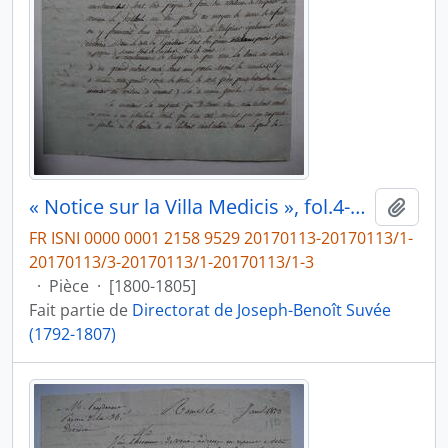
« Notice sur la Villa Medicis », fol.4-5bis
Ajout
FR ISNI 0000 0001 2158 9529 20170113-20170113/1-
20170113/3-20170113/1-20170113/1-3
·
Pièce
·
[1800-1805]
Fait partie de
Directorat de Joseph-Benoît Suvée
(1792-1807)