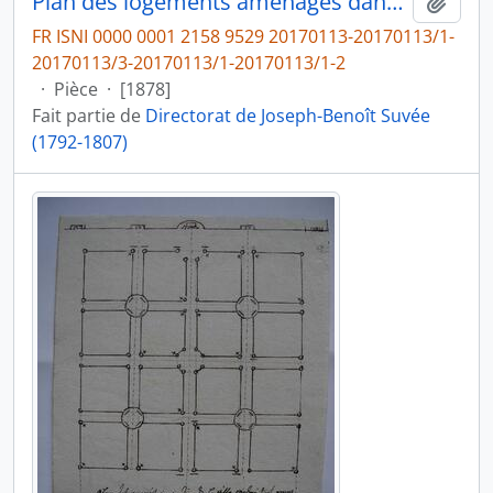
Plan des logements aménagés dans la Villa (entresol, premier étage), avec le nom de leurs occupants, fol. 2-2ter
Ajout
FR ISNI 0000 0001 2158 9529 20170113-20170113/1-
20170113/3-20170113/1-20170113/1-2
·
Pièce
·
[1878]
Fait partie de
Directorat de Joseph-Benoît Suvée
(1792-1807)