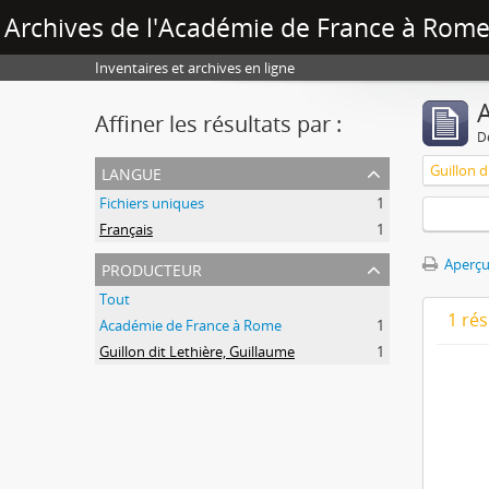
Archives de l'Académie de France à Rome 
Inventaires et archives en ligne
A
Affiner les résultats par :
D
langue
Guillon d
Fichiers uniques
1
Français
1
producteur
Aperçu
Tout
1 ré
Académie de France à Rome
1
Guillon dit Lethière, Guillaume
1