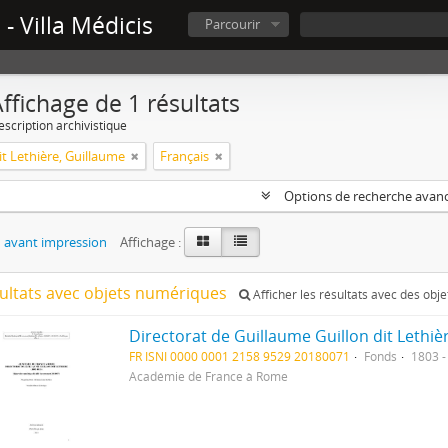
- Villa Médicis
Parcourir
ffichage de 1 résultats
escription archivistique
it Lethière, Guillaume
Français
Options de recherche avan
 avant impression
Affichage :
sultats avec objets numériques
Afficher les résultats avec des obj
Directorat de Guillaume Guillon dit Lethiè
FR ISNI 0000 0001 2158 9529 20180071
Fonds
1803 -
Académie de France à Rome