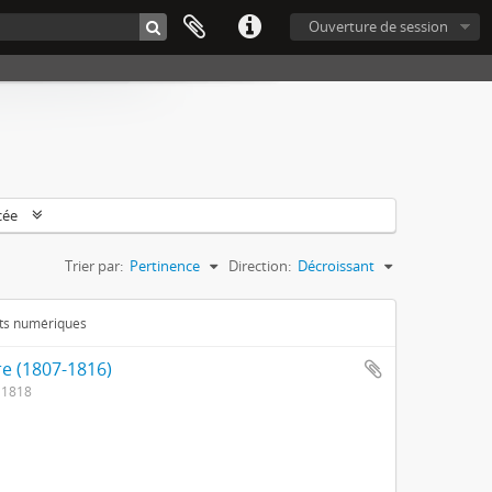
Ouverture de session
cée
Trier par:
Pertinence
Direction:
Décroissant
ets numériques
re (1807-1816)
 1818