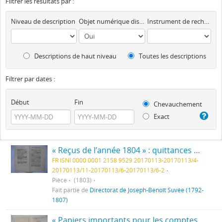
Filtrer les résultats par :
Niveau de description
Objet numérique disponible
Instrument de recherche
Descriptions de haut niveau
Toutes les descriptions
Filtrer par dates :
Début
Fin
Chevauchement
Exact
« Reçus de l’année 1804 » : quittances pour le paiement de fournitures, quittances pour le paiement de travaux, fol. 37 à 40
FR ISNI 0000 0001 2158 9529 20170113-20170113/4-
20170113/11-20170113/6-20170113/6-2
Pièce
(1803)
Fait partie de
Directorat de Joseph-Benoît Suvée (1792-
1807)
« Papiers importants pour les comptes qui précèdent immédiatement 1806. Original du compte des 100 jours rendu au ministre jusqu’au 10 nivôse compte commence de l’an 1806. Etat detaillée de la même année : états des dépenses et de fonctionnement, état de dépenses pour travaux, quittance pour paiement de travaux, quittance pour paiement de fournitures, « Marche des modeles 10. n°48 », fol. 1 à 20