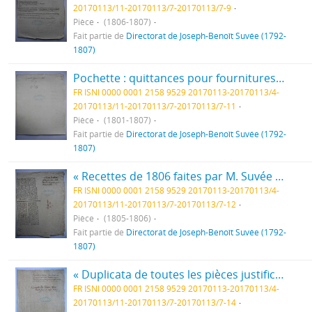
20170113/11-20170113/7-20170113/7-9
Pièce
(1806-1807)
Fait partie de
Directorat de Joseph-Benoît Suvée (1792-
1807)
Pochette : quittances pour fournitures, états de dépenses pour travaux, état de dépenses pour fonctionnement, notes de Joseph-Benoît Suvée, fol. 111-155
FR ISNI 0000 0001 2158 9529 20170113-20170113/4-
20170113/11-20170113/7-20170113/7-11
Pièce
(1801-1807)
Fait partie de
Directorat de Joseph-Benoît Suvée (1792-
1807)
« Recettes de 1806 faites par M. Suvée » : quittances, fol. 157 à 173
FR ISNI 0000 0001 2158 9529 20170113-20170113/4-
20170113/11-20170113/7-20170113/7-12
Pièce
(1805-1806)
Fait partie de
Directorat de Joseph-Benoît Suvée (1792-
1807)
« Duplicata de toutes les pièces justificatives du Compte rendu au ministre le 31 Mars 1807 pour l’année 1806, janvier et les dix premiers jours de février de 1807 par le Directeur par Intérim, au nom de Mr Suvée. Compte de l’année 1806. mois de Janvier et 10 jours de février » : compte des recettes et dépenses, quittances, fol. 181 à 195
FR ISNI 0000 0001 2158 9529 20170113-20170113/4-
20170113/11-20170113/7-20170113/7-14