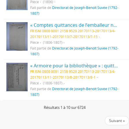
Pièce
(1806)
Fait partie de
Directorat de Joseph-Benoît Suvée (1792-
1807)
« Comptes quittances de l’emballeur n°47 » : quittance, fol. 196 à 199
FR ISNI 0000 0001 2158 9529 20170113-20170113/4-
20170113/11-20170113/7-20170113/7-15
Pièce
(1806-1807)
Fait partie de
Directorat de Joseph-Benoît Suvée (1792-
1807)
« Armoire pour la bibliothèque » : quittances pour les fournitures, fol. 1 à 8bis
FR ISNI 0000 0001 2158 9529 20170113-20170113/4-
20170113/11-20170113/8-20170113/8-1
Pièce
(1806-1807)
Fait partie de
Directorat de Joseph-Benoît Suvée (1792-
1807)
Résultats 1 à 10 sur 6724
Suivant »