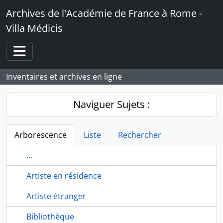
Skip to main content
Archives de l'Académie de France à Rome -
Villa Médicis
Toggle navigation
Inventaires et archives en ligne
Naviguer Sujets :
Arborescence
Liste
Rechercher
...
Artiste en résidence
Artiste étranger
Bibliothèque