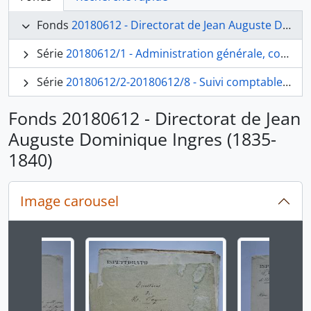
Fonds
20180612 - Directorat de Jean Auguste Dominique Ingres (1835-1840)
Série
20180612/1 - Administration générale, correspondance et envois des pensionnaires
Série
20180612/2-20180612/8 - Suivi comptable et financier
Fonds 20180612 - Directorat de Jean
Auguste Dominique Ingres (1835-
1840)
Image carousel
Changer la présente diapositive de ce carrousel chan