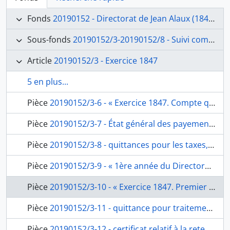
Fonds
20190152 - Directorat de Jean Alaux (1847-1852)
Sous-fonds
20190152/3-20190152/8 - Suivi comptable et financier
Article
20190152/3 - Exercice 1847
5 en plus...
Pièce
20190152/3-6 - « Exercice 1847. Compte que rend à M. le ministre de l’Intérieur, le directeur de l’Académie de france à Rome des recettes et dépenses par lui faites pour le service de la dite académie pendant l’exercice 1847 », de Jean Alaux, fol. 15-21
Pièce
20190152/3-7 - État général des payements faits durant l’année 1847 sur le compte de l’Académie, de Giuseppe Marini, architecte de l’Académie, fol. 22
Pièce
20190152/3-8 - quittances pour les taxes, de Serafino Angelino, percepteur de la taxe sur l’eau, du secrétaire Felice Argenti, de Domenico Bartoli, notaire, de l’architecte de l’Académie, Giuseppe Marini, de Luigi Zartalli à Jean Alaux, fol. 23-29
Pièce
20190152/3-9 - « 1ère année du Directorat de Mr Alaux – 1847. Pièces à l’appui du 1er Bordereau récapitulatif envoyées au ministre de l’Intérieur, le 28 avril 1847 par la voie de l’Ambassade du Roi », pochette contenant les folios 31-84, fol. 30
Pièce
20190152/3-10 - « Exercice 1847. Premier bordereau récapitulatif dressé aujourd’hui vingt huit avril mil huit cent quarante sept et envoyé le même jour à S. Exc. Le ministre de l’Intérieur, par le Directeur de l’Académie Royale de france à Rome, des diverses sommes par lui payées pour le service de cet établissement ainsi qu’il est énoncé aux pièces justificatives ci-jointes », de Jean Alaux, fol. 31-32bis
Pièce
20190152/3-11 - quittance pour traitements, indemnités de table, entretien de voiture et frais de bureau de janvier à mars 1847, de Victor Schnetz, fol. 33
Pièce
20190152/3-12 - certificat relatif à la retenue sur le traitement des pensionnaires de janvier à mars 1847, de Victor Schnetz, fol. 34