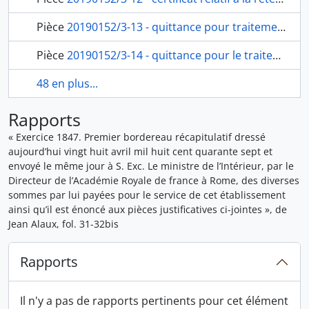
Pièce
20190152/3-13 - quittance pour traitements et indemnités de table de janvier à mars 1847 du secrétaire de l’Académie, Alexis René Le Go à Victor Schnetz, fol. 35
Pièce
20190152/3-14 - quittance pour le traitement en qualité du professeur d’archéologie de janvier à mars 1847 d’E. Visconti, professeur d’archéologie, à Victor Schnetz, fol. 36
48 en plus...
Rapports
« Exercice 1847. Premier bordereau récapitulatif dressé
aujourd’hui vingt huit avril mil huit cent quarante sept et
envoyé le même jour à S. Exc. Le ministre de l’Intérieur, par le
Directeur de l’Académie Royale de france à Rome, des diverses
sommes par lui payées pour le service de cet établissement
ainsi qu’il est énoncé aux pièces justificatives ci-jointes », de
Jean Alaux, fol. 31-32bis
Rapports
Il n'y a pas de rapports pertinents pour cet élément