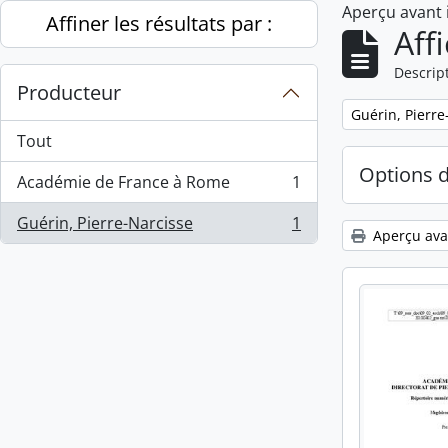
Aperçu avant
Skip to main content
Affiner les résultats par :
Aff
Descript
Producteur
Remove filter:
Guérin, Pierre
Tout
Options 
Académie de France à Rome
1
, 1 résultats
Guérin, Pierre-Narcisse
1
, 1 résultats
Aperçu ava