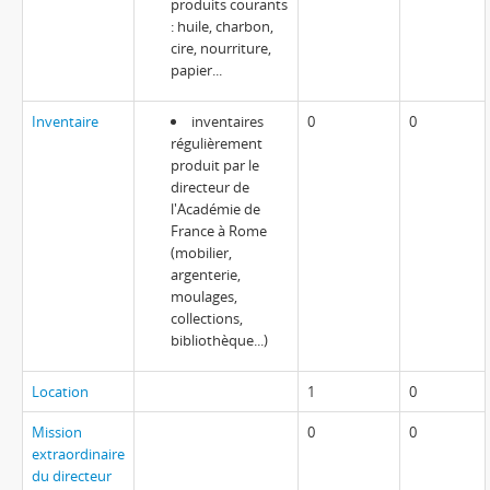
produits courants
: huile, charbon,
cire, nourriture,
papier...
Inventaire
inventaires
0
0
régulièrement
produit par le
directeur de
l'Académie de
France à Rome
(mobilier,
argenterie,
moulages,
collections,
bibliothèque...)
Location
1
0
Mission
0
0
extraordinaire
du directeur