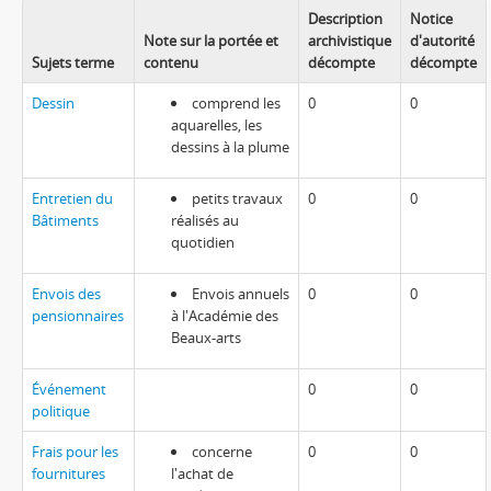
Description
Notice
Note sur la portée et
archivistique
d'autorité
Sujets terme
contenu
décompte
décompte
Dessin
comprend les
0
0
aquarelles, les
dessins à la plume
Entretien du
petits travaux
0
0
Bâtiments
réalisés au
quotidien
Envois des
Envois annuels
0
0
pensionnaires
à l'Académie des
Beaux-arts
Événement
0
0
politique
Frais pour les
concerne
0
0
fournitures
l'achat de