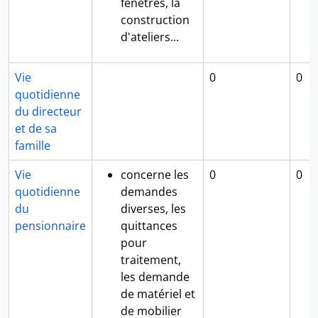
fenêtres, la
construction
d'ateliers...
Vie
0
0
quotidienne
du directeur
et de sa
famille
Vie
concerne les
0
0
quotidienne
demandes
du
diverses, les
pensionnaire
quittances
pour
traitement,
les demande
de matériel et
de mobilier