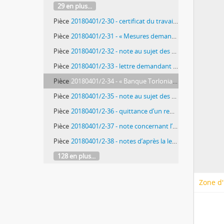
29 en plus...
Pièce
20180401/2-30 - certificat du travail pour Joseph Trasmondi, chirurgien-major du 7e régiment de ligne, de Charles Thévenin à Joseph Trasmondi, chirurgien-major du 7e régiment de ligne, fol. 33
Pièce
20180401/2-31 - « Mesures demandées pour remplacer les tapisseries existantes a l’academie de france dans le Salon situé entre la salle à mager et la grande Salle d’Exposition », de Charles Thévenin au ministre de l’Intérieur, fol. 34-34bis
Pièce
20180401/2-32 - note au sujet des pensionnaires architectes Vancleemputte, Garnaud et Callet, concernant leurs travaux, demandant des archives des travaux de leurs prédécesseurs, de Charles Thévenin, fol. 35-36bis
Pièce
20180401/2-33 - lettre demandant l’autorisation pour Caristi, pensionnaire architecte, pour faire des études au Palais de la Farnesina, de Charles Thévenin au consul Accarisi, fol. 37
Pièce
20180401/2-34 - « Banque Torlonia », note servant de pochette contenant les fol. 40-55, définissant la somme dont le directeur doit prouver l’emploi, fol. 39-39bis, 56
Pièce
20180401/2-35 - note au sujet des sommes remboursées au banquier par le directeur, fol. 40-40bis
Pièce
20180401/2-36 - quittance d’un remboursement des frais de commission relative au règlement du compte de 1822, de Marino Torlonia, banquier à Rome, à Charles Thévenin, fol. 41
Pièce
20180401/2-37 - note concernant l’état de dépenses de fonctionnement pour l’année 1822, de Marino Torlonia, banquier à Rome, à Charles Thévenin, fol. 42-42bis
Pièce
20180401/2-38 - notes d’après la lettre du ministre du 30 mars 1819 pour établir le compte de l’année 1818, de Charles Thévenin, fol. 43-43bis
128 en plus...
Zone d'