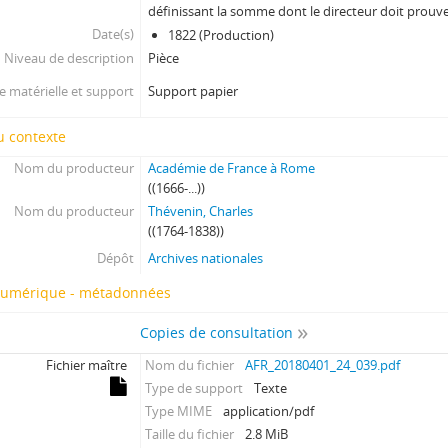
définissant la somme dont le directeur doit prouver 
Date(s)
1822 (Production)
Niveau de description
Pièce
 matérielle et support
Support papier
u contexte
Nom du producteur
Académie de France à Rome
((1666-...))
Nom du producteur
Thévenin, Charles
((1764-1838))
Dépôt
Archives nationales
numérique - métadonnées
Copies de consultation
Fichier maître
Nom du fichier
AFR_20180401_24_039.pdf
Type de support
Texte
Type MIME
application/pdf
Taille du fichier
2.8 MiB