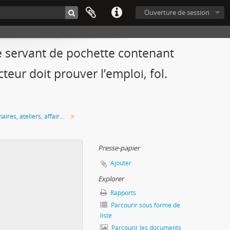
Ouverture de session
e servant de pochette contenant
cteur doit prouver l’emploi, fol.
Suivi des pensionnaires, ateliers, affaire Pradier, décoration de la Trinité des Monts, moulages des colonnes du Panthéon, décès de Bourgeois
Presse-papier
Ajouter
Explorer
Rapports
Parcourir sous forme de
liste
Parcourir les documents