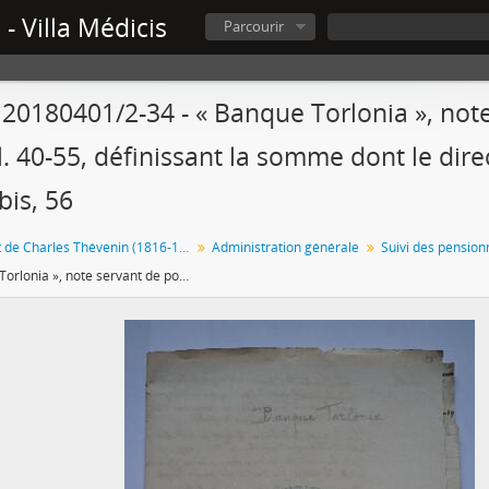
- Villa Médicis
Parcourir
 20180401/2-34 - « Banque Torlonia », not
ol. 40-55, définissant la somme dont le dire
bis, 56
Directorat de Charles Thévenin (1816-1823)
Administration générale
« Banque Torlonia », note servant de pochette contenant les fol. 40-55, définissant la somme dont le directeur doit prouver l’emploi, fol. 39-39bis, 56