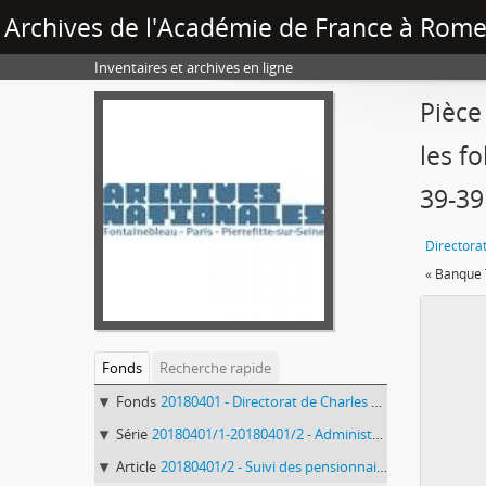
Archives de l'Académie de France à Rome 
Inventaires et archives en ligne
Pièce
les f
39-39
Fonds
Recherche rapide
Fonds
20180401 - Directorat de Charles Thévenin (1816-1823)
Série
20180401/1-20180401/2 - Administration générale
Article
20180401/2 - Suivi des pensionnaires, ateliers, affaire Pradier, décoration de la Trinité des Monts, moulages des colonnes du Panthéon, décès de Bourgeois