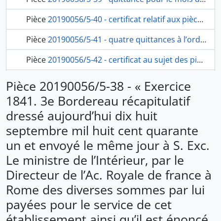
Pièce
20190056/5-40 - certificat relatif aux pièces justificatives du bordereau récapitulatif adressé au ministre, du secrétaire de l’Académie Alexis René Le Go, fol. 112
Pièce
20190056/5-41 - quatre quittances à l’ordre de Torlonia, banquier à Rome, du peintre Louis François Florimond Boulanger et de l’architecte Alfred Nicolas Normand à Emmanuel Fenzi, banquier à Florence, fol. 113-116
Pièce
20190056/5-42 - certificat au sujet des pièces justificatives pour le compte envoyé au ministre de l’Intérieur, du secrétaire de l’Académie Alexis René Le Go à l’architecte Alfred Nicolas Normand, fol. 117
91 en plus...
Pièce 20190056/5-38 - « Exercice
1841. 3e Bordereau récapitulatif
dressé aujourd’hui dix huit
septembre mil huit cent quarante
un et envoyé le même jour à S. Exc.
Le ministre de l’Intérieur, par le
Directeur de l’Ac. Royale de france à
Rome des diverses sommes par lui
payées pour le service de cet
établissement ainsi qu’il est énoncé