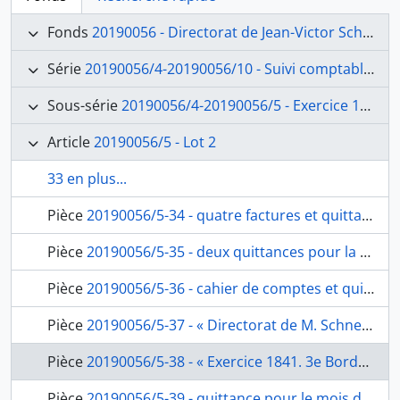
Fonds
20190056 - Directorat de Jean-Victor Schnetz (1841-1846)
Série
20190056/4-20190056/10 - Suivi comptable et financier
Sous-série
20190056/4-20190056/5 - Exercice 1841
Article
20190056/5 - Lot 2
33 en plus...
Pièce
20190056/5-34 - quatre factures et quittances pour des fournitures, de Pietro Angelini, marchand de bois, Giovanni Battista Castrati, Carlo Francioni, Giovanni Pacucci, tapissier à Jean-Victor Schnetz, fol. 90-94
Pièce
20190056/5-35 - deux quittances pour la fourniture, de Francesco Barberi, marchand de bougies, Valentino Giraldini, marchand d’huile à Jean-Victor Schnetz, fol. 95-96
Pièce
20190056/5-36 - cahier de comptes et quittance pour les travaux du 15 mars jusqu’au 25 mai 1841, de Vincenzo Angeletti, maître maçon à Jean-Victor Schnetz, fol. 97-104
Pièce
20190056/5-37 - « Directorat de M. Schnetz. Pièces à l’appui des comptes de l’exercice 1841. 3e Envoi le 18 7.bre 1841 Par l’ambassade de france (compte arrêté le 14 7bre) », pochette contenant les folios de 106 à 194bis, fol. 105
Pièce
20190056/5-38 - « Exercice 1841. 3e Bordereau récapitulatif dressé aujourd’hui dix huit septembre mil huit cent quarante un et envoyé le même jour à S. Exc. Le ministre de l’Intérieur, par le Directeur de l’Ac. Royale de france à Rome des diverses sommes par lui payées pour le service de cet établissement ainsi qu’il est énoncé aux pièces justificatives ci-jointes », de Jean-Victor Schnetz au ministère de l’Intérieur, fol. 106-110
Pièce
20190056/5-39 - quittance pour le mois de mai 1841, de l’architecte Hector Martin Lefuel, à Giacomo Parrodi, banquier à Gênes, fol. 111