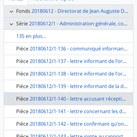
Fonds
20180612 - Directorat de Jean Auguste Dominique Ingres (1835-1840)
Série
20180612/1 - Administration générale, correspondance et envois des pensionnaires
135 en plus...
Pièce
20180612/1-136 - communiqué informant de la prochaine expédition des caisses et demandant nécessaires pour le capitaine Gastaud, du premier domestique Jullien au secrétaire de l’Académie Alexis René Le Go, fol. 260-261
Pièce
20180612/1-137 - lettre informant de l’ordre de payer au directeur la somme destinée à faire les moulages pour l’École royale des beaux-arts à Paris, du banquier à Rome, Marino Torlonia à Ingres, fol. 262-263
Pièce
20180612/1-138 - lettre informant de l’ordre de payer au directeur la somme destinée à faire les formes de moulages pour l’École royale des beaux-arts à Paris, du banquier à Rome, Marino Torlonia à Ingres, fol. 264-265
Pièce
20180612/1-139 - lettre informant de la décision de charger les frères Balze de l’exécution, sous l’inspection du directeur de l’Académie, des huit tableaux de Raphaël pour l’École royale des beaux-arts, du ministre de l’Intérieur aux frères Balze, fol. 266-267
Pièce
20180612/1-140 - lettre accusant réception du compte des recettes et dépenses de l’Académie pour l’exercice 1838, du ministre de l’Intérieur à Ingres, fol. 268-269
Pièce
20180612/1-141 - lettre concernant les détails de l’exécution des copies des Stanze de Raphaël pour l’École royale des beaux-arts, du ministre de l’Intérieur à Ingres, fol. 270-271
Pièce
20180612/1-142 - lettre confirmant qu’on ne peut accorder d’indemnité demandée pour l’architecte Clerget, du ministre de l’Intérieur à Ingres, fol. 272-273
Pièce
20180612/1-143 - lettre jointe au rapport de l’Académie sur les travaux des pensionnaires, du ministre de l’Intérieur à Ingres, fol. 274-275