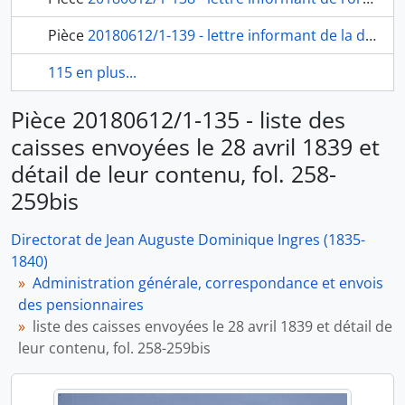
Pièce
20180612/1-139 - lettre informant de la décision de charger les frères Balze de l’exécution, sous l’inspection du directeur de l’Académie, des huit tableaux de Raphaël pour l’École royale des beaux-arts, du ministre de l’Intérieur aux frères Balze, fol. 266-267
115 en plus...
Pièce 20180612/1-135 - liste des
caisses envoyées le 28 avril 1839 et
détail de leur contenu, fol. 258-
259bis
Directorat de Jean Auguste Dominique Ingres (1835-
1840)
Administration générale, correspondance et envois
des pensionnaires
liste des caisses envoyées le 28 avril 1839 et détail de
leur contenu, fol. 258-259bis