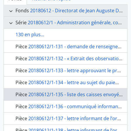
Fonds
20180612 - Directorat de Jean Auguste Dominique Ingres (1835-1840)
Série
20180612/1 - Administration générale, correspondance et envois des pensionnaires
130 en plus...
Pièce
20180612/1-131 - demande de renseignement sur le projet de la nouvelle nomenclature des pièces justificatives, du ministre de l’Intérieur Montalivet à Ingres, fol. 250-251
Pièce
20180612/1-132 - « Extrait des observations de la comptabilité générale des finances de la cour des comptes, sur le projet de nomenclature du Ministre de l’Intérieur. », du ministre de l’Intérieur Montalivet à Ingres, fol. 252-253
Pièce
20180612/1-133 - lettre approuvant le projet du cours d’archéologie pour les pensionnaires, autorisant à le porter au budget des exercices 1839 et suivants, de Gaspari, ministre de l’Intérieur, à Ingres, fol. 254-255
Pièce
20180612/1-134 - lettre au sujet du paiement des moulages exécutés pour l’École royale des beaux-arts, du ministre de l’Intérieur à Ingres, fol. 256-257
Pièce
20180612/1-135 - liste des caisses envoyées le 28 avril 1839 et détail de leur contenu, fol. 258-259bis
Pièce
20180612/1-136 - communiqué informant de la prochaine expédition des caisses et demandant nécessaires pour le capitaine Gastaud, du premier domestique Jullien au secrétaire de l’Académie Alexis René Le Go, fol. 260-261
Pièce
20180612/1-137 - lettre informant de l’ordre de payer au directeur la somme destinée à faire les moulages pour l’École royale des beaux-arts à Paris, du banquier à Rome, Marino Torlonia à Ingres, fol. 262-263
Pièce
20180612/1-138 - lettre informant de l’ordre de payer au directeur la somme destinée à faire les formes de moulages pour l’École royale des beaux-arts à Paris, du banquier à Rome, Marino Torlonia à Ingres, fol. 264-265