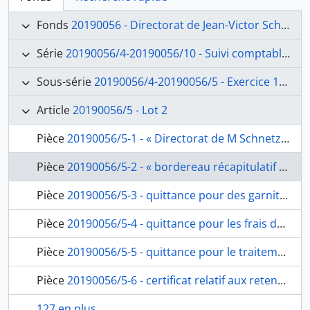
Fonds
20190056 - Directorat de Jean-Victor Schnetz (1841-1846)
Série
20190056/4-20190056/10 - Suivi comptable et financier
Sous-série
20190056/4-20190056/5 - Exercice 1841
Article
20190056/5 - Lot 2
Pièce
20190056/5-1 - « Directorat de M Schnetz. Pièces à l’appui des comptes de l’exercice 1841. Premier envoi le 17 avril 1841 par l’ambassade de France », pochette contenant les folios de 2 à 25, fol. 1
Pièce
20190056/5-2 - « bordereau récapitulatif dressé aujourd’hui 17 avril 1841 et envoyé le même jour à S.Exc. Le ministre de l’Intérieur, par le Directeur de l’Académie royale de france à Rome, des diverses sommes par lui payées pour le service de cet établissement ainsi qu’il est énoncé aux pièces justificatives ci-jointes », de Jean- Victor Schnetz au ministère de l’Intérieur, fol. 2-3
Pièce
20190056/5-3 - quittance pour des garnitures de boutons pour le service de l’Académie, pour les frais de traitement, d’indemnité de table, de voiture et de frais de bureau du directeur, de Jean-Victor Schnetz et du secrétaire de l’Académie Alexis René Le Go, fol. 4
Pièce
20190056/5-4 - quittance pour les frais de traitement, d’indemnité de table, de voiture et de frais de bureau alloués en qualité de directeur, de Jean-Victor Schnetz, fol. 5
Pièce
20190056/5-5 - quittance pour le traitement et l’indemnité de table alloués en qualité de secrétaire bibliothécaire de janvier à mars 1841, de Jean-Victor Schnetz et du secrétaire de l’Académie Alexis René Le Go, fol. 6
Pièce
20190056/5-6 - certificat relatif aux retenues des pensionnaires de janvier à mars 1841, de Jean-Victor Schnetz, fol. 7
127 en plus...