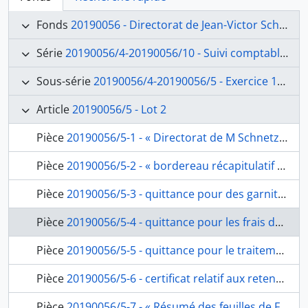
Fonds
20190056 - Directorat de Jean-Victor Schnetz (1841-1846)
Série
20190056/4-20190056/10 - Suivi comptable et financier
Sous-série
20190056/4-20190056/5 - Exercice 1841
Article
20190056/5 - Lot 2
Pièce
20190056/5-1 - « Directorat de M Schnetz. Pièces à l’appui des comptes de l’exercice 1841. Premier envoi le 17 avril 1841 par l’ambassade de France », pochette contenant les folios de 2 à 25, fol. 1
Pièce
20190056/5-2 - « bordereau récapitulatif dressé aujourd’hui 17 avril 1841 et envoyé le même jour à S.Exc. Le ministre de l’Intérieur, par le Directeur de l’Académie royale de france à Rome, des diverses sommes par lui payées pour le service de cet établissement ainsi qu’il est énoncé aux pièces justificatives ci-jointes », de Jean- Victor Schnetz au ministère de l’Intérieur, fol. 2-3
Pièce
20190056/5-3 - quittance pour des garnitures de boutons pour le service de l’Académie, pour les frais de traitement, d’indemnité de table, de voiture et de frais de bureau du directeur, de Jean-Victor Schnetz et du secrétaire de l’Académie Alexis René Le Go, fol. 4
Pièce
20190056/5-4 - quittance pour les frais de traitement, d’indemnité de table, de voiture et de frais de bureau alloués en qualité de directeur, de Jean-Victor Schnetz, fol. 5
Pièce
20190056/5-5 - quittance pour le traitement et l’indemnité de table alloués en qualité de secrétaire bibliothécaire de janvier à mars 1841, de Jean-Victor Schnetz et du secrétaire de l’Académie Alexis René Le Go, fol. 6
Pièce
20190056/5-6 - certificat relatif aux retenues des pensionnaires de janvier à mars 1841, de Jean-Victor Schnetz, fol. 7
Pièce
20190056/5-7 - « Résumé des feuilles de Fleury. Dépenses faites pour l’Académie de France à Rome Par Ordre de M. le Directeur de janvier à mars 1841 », de Fleury, premier domestique à Jean-Victor Schnetz, fol. 8-11bis