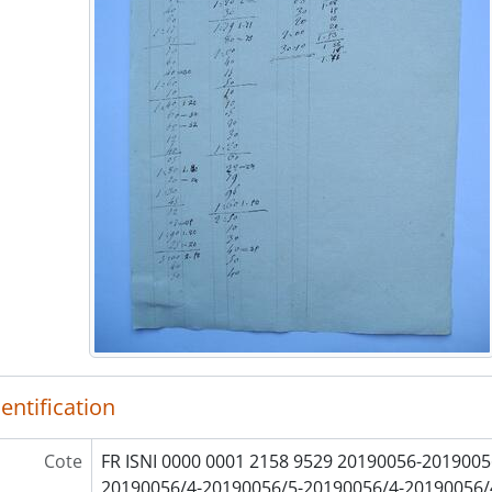
entification
Cote
FR ISNI 0000 0001 2158 9529 20190056-2019005
20190056/4-20190056/5-20190056/4-20190056/