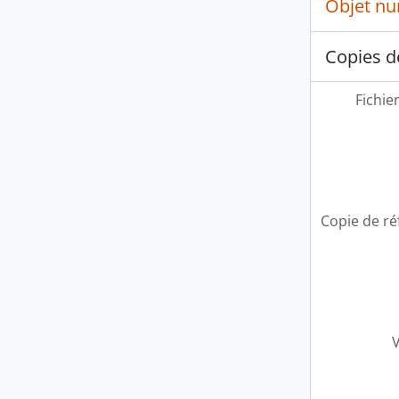
Objet n
Copies d
Fichie
Copie de ré
V