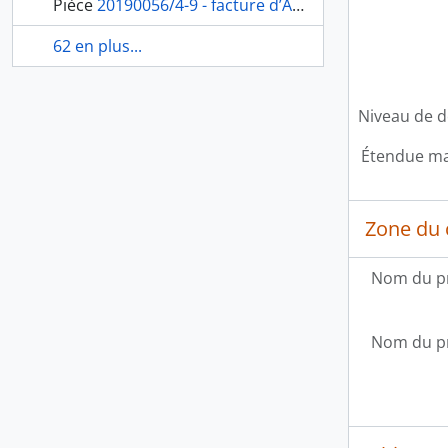
Pièce
20190056/4-9 - facture d’Angelo Quadrini, vernisseur, fol. 12
62 en plus...
Niveau de d
Étendue mat
Zone du 
Nom du p
Nom du p