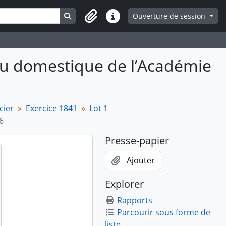
Search in browse page
Ouverture de session
Liens rapides
du domestique de l’Académie
cier
Exercice 1841
Lot 1
6
Presse-papier
Ajouter
Explorer
Rapports
Parcourir sous forme de
liste