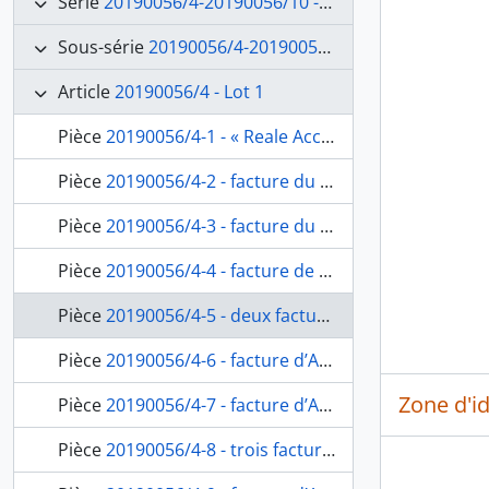
Série
20190056/4-20190056/10 - Suivi comptable et financier
Sous-série
20190056/4-20190056/5 - Exercice 1841
Article
20190056/4 - Lot 1
Pièce
20190056/4-1 - « Reale Accademia di Francia. Anno 1841 », pochette contenant les folios de 2 à 194, fol. 1
Pièce
20190056/4-2 - facture du chaudronnier Francesco Massa, fol. 2
Pièce
20190056/4-3 - facture du domestique de l’Académie Ferraro Concience, fol. 3
Pièce
20190056/4-4 - facture de Giuseppe Cassetta, maître-menuisier, fol. 4-4bis
Pièce
20190056/4-5 - deux factures du domestique de l’Académie Ferraro Concience, fol. 5-6
Pièce
20190056/4-6 - facture d’Angelo Quadrini, vernisseur, fol. 7
Zone d'id
Pièce
20190056/4-7 - facture d’Alessandro Focardi, marbrier, fol. 8
Pièce
20190056/4-8 - trois factures, du vitrier Antonio D’Enea, fol. 9-11bis