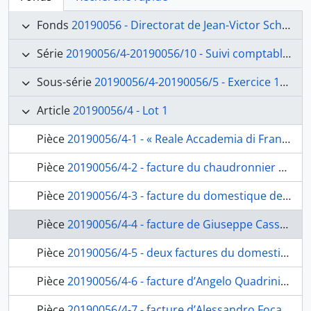
Fonds
20190056 - Directorat de Jean-Victor Schnetz (1841-1846)
Série
20190056/4-20190056/10 - Suivi comptable et financier
Sous-série
20190056/4-20190056/5 - Exercice 1841
Article
20190056/4 - Lot 1
Pièce
20190056/4-1 - « Reale Accademia di Francia. Anno 1841 », pochette contenant les folios de 2 à 194, fol. 1
Pièce
20190056/4-2 - facture du chaudronnier Francesco Massa, fol. 2
Pièce
20190056/4-3 - facture du domestique de l’Académie Ferraro Concience, fol. 3
Pièce
20190056/4-4 - facture de Giuseppe Cassetta, maître-menuisier, fol. 4-4bis
Pièce
20190056/4-5 - deux factures du domestique de l’Académie Ferraro Concience, fol. 5-6
Pièce
20190056/4-6 - facture d’Angelo Quadrini, vernisseur, fol. 7
Pièce
20190056/4-7 - facture d’Alessandro Focardi, marbrier, fol. 8