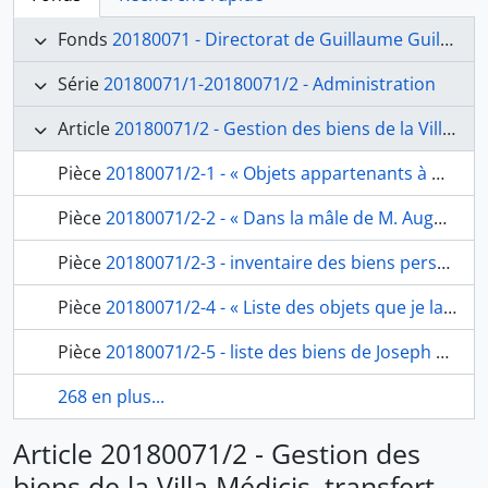
Fonds
20180071 - Directorat de Guillaume Guillon dit Lethière (1807-1816)
Série
20180071/1-20180071/2 - Administration
Article
20180071/2 - Gestion des biens de la Villa Médicis, transfert des collections de la Villa Borghèse
Pièce
20180071/2-1 - « Objets appartenants à M. Lethière à l’Académie de France », fol. 1
Pièce
20180071/2-2 - « Dans la mâle de M. Auguste », inventaire des biens personnels se trouvant dans la malle de Blondeau, fol. 2-2bis
Pièce
20180071/2-3 - inventaire des biens personnels de Blondeau, fol. 3
Pièce
20180071/2-4 - « Liste des objets que je laisse dans ma chambre à Villa Medici » et « Liste des objets que je possède dans ma chambre à la Trinité des Monts » d’Ingres, fol. 4-4bis
Pièce
20180071/2-5 - liste des biens de Joseph de Meulemeester, de Meulemeester, fol. 5
268 en plus...
Article 20180071/2 - Gestion des
biens de la Villa Médicis, transfert