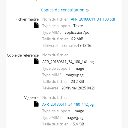
Copies de consultation
Fichier maître
Nom du fichier
AFR_20180611_34_180.pdf
Type de support
Texte
Type MIME
application/pdf
Taille du fichier
6.2 MiB
Téléversé
28 mai 2019 12:16
Nom du fichier
Copie de référence
AFR_20180611_34_180_141.jpg
Type de support
Image
Type MIME
image/jpeg
Taille du fichier
23.2 KiB
Téléversé
20 février 2025 04:21
Nom du fichier
Vignette
AFR_20180611_34_180_142.jpg
Type de support
Image
Type MIME
image/jpeg
Taille du fichier
15.4 KiB