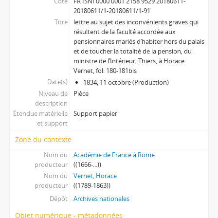
Cote
FR ISNI 0000 0001 2158 9529 20180611-
20180611/1-20180611/1-91
Titre
lettre au sujet des inconvénients graves qui
résultent de la faculté accordée aux
pensionnaires mariés d’habiter hors du palais
et de toucher la totalité de la pension, du
ministre de l’Intérieur, Thiers, à Horace
Vernet, fol. 180-181bis
Date(s)
1834, 11 octobre (Production)
Niveau de
Pièce
description
Étendue matérielle
Support papier
et support
Zone du contexte
Nom du
Académie de France à Rome
producteur
((1666-...))
Nom du
Vernet, Horace
producteur
((1789-1863))
Dépôt
Archives nationales
Objet numérique - métadonnées