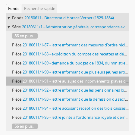
Fonds
Recherche rapide
Fonds
20180611 - Directorat d'Horace Vernet (1829-1834)
Série
20180611/1 - Administration générale, correspondance avec la tutelle, suivi des pensionnaires
86 en plus...
Pièce
20180611/1-87 - lettre informant des mesures d’ordre réclamées par le Trésor pour la plus grande régularité des comptes, du ministre de l’Intérieur, Thiers, à Horace Vernet, fol. 172-173
Pièce
20180611/1-88 - expédition du compte des recettes et dépenses pour 1833, du ministre de l’Intérieur, Thiers, à Horace Vernet, fol. 174-175
Pièce
20180611/1-89 - demande du budget de 1834, du ministre de l’Intérieur, Thiers, à Horace Vernet, fol. 176-177
Pièce
20180611/1-90 - lettre informant que plusieurs jeunes artistes belges envoyés à Rome pourront prendre part aux études qui se font à l’Académie (dessiner et modeler d’après le modèle vivant), du ministre de l’Intérieur, Thiers, à Horace Vernet, fol. 178-179
Pièce
20180611/1-91 - lettre au sujet des inconvénients graves qui résultent de la faculté accordée aux pensionnaires mariés d’habiter hors du palais et de toucher la totalité de la pension, du ministre de l’Intérieur, Thiers, à Horace Vernet, fol. 180-181bis
Pièce
20180611/1-92 - lettre informant que les pensionnaires logés hors du palais y retourneront avant le 31 décembre et demandant que cet ordre soit observé à l’avenir, du ministre de l’Intérieur, Thiers, à Ingres, futur directeur, fol. 182-183
Pièce
20180611/1-93 - lettre informant que la démission du secrétaire bibliothécaire Mauduit est acceptée à partir du 1er janvier 1835 et désignant M. Lego pour le remplacer, du ministre de l’Intérieur, Thiers, à Horace Vernet, fol. 184-185
Pièce
20180611/1-94 - lettre accusant réception des trois caisses des antiquités, du directeur des musées royaux, le comte de Forbin, à Horace Vernet, fol. 186-187
Pièce
20180611/1-95 - lettre jointe à l’ordonnance royale et demandant d’établir le tableau général des propriétés de l’État, servant de sous-pochette contenant les folios 189 à 191quater, du ministre de l’Intérieur à Horace Vernet, fol. 188
56 en plus...