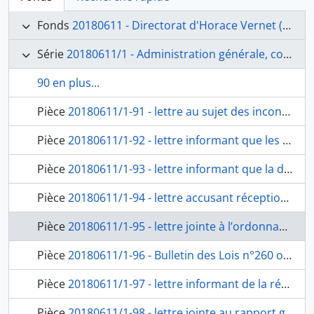
Fonds
20180611 - Directorat d'Horace Vernet (1829-1834)
Série
20180611/1 - Administration générale, correspondance avec la tutelle, suivi des pensionnaires
90 en plus...
Pièce
20180611/1-91 - lettre au sujet des inconvénients graves qui résultent de la faculté accordée aux pensionnaires mariés d’habiter hors du palais et de toucher la totalité de la pension, du ministre de l’Intérieur, Thiers, à Horace Vernet, fol. 180-181bis
Pièce
20180611/1-92 - lettre informant que les pensionnaires logés hors du palais y retourneront avant le 31 décembre et demandant que cet ordre soit observé à l’avenir, du ministre de l’Intérieur, Thiers, à Ingres, futur directeur, fol. 182-183
Pièce
20180611/1-93 - lettre informant que la démission du secrétaire bibliothécaire Mauduit est acceptée à partir du 1er janvier 1835 et désignant M. Lego pour le remplacer, du ministre de l’Intérieur, Thiers, à Horace Vernet, fol. 184-185
Pièce
20180611/1-94 - lettre accusant réception des trois caisses des antiquités, du directeur des musées royaux, le comte de Forbin, à Horace Vernet, fol. 186-187
Pièce
20180611/1-95 - lettre jointe à l’ordonnance royale et demandant d’établir le tableau général des propriétés de l’État, servant de sous-pochette contenant les folios 189 à 191quater, du ministre de l’Intérieur à Horace Vernet, fol. 188
Pièce
20180611/1-96 - Bulletin des Lois n°260 ordonnance royale du 6 octobre 1833, insérée au Bulletin des lois n° 260, du roi des Français, Louis-Philippe à l’Académie de France à Rome, fol. 189-191quater
Pièce
20180611/1-97 - lettre informant de la réclamation renouvelée du docteur Augero, médecin adjoint honoraire de l’Académie, contre la nomination du docteur Decrollis à l’emploi d’adjoint du médecin de l’établissement, du ministre de l’Intérieur, Thiers, à Horace Vernet, fol. 192-193
Pièce
20180611/1-98 - lettre jointe au rapport général de l’Académie sur les travaux des pensionnaires, du secrétaire perpétuel de l’Académie des beaux-arts, Quatremère de Quincy, à Horace Vernet, fol. 194