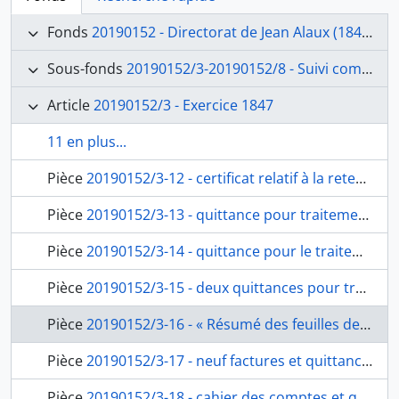
Fonds
20190152 - Directorat de Jean Alaux (1847-1852)
Sous-fonds
20190152/3-20190152/8 - Suivi comptable et financier
Article
20190152/3 - Exercice 1847
11 en plus...
Pièce
20190152/3-12 - certificat relatif à la retenue sur le traitement des pensionnaires de janvier à mars 1847, de Victor Schnetz, fol. 34
Pièce
20190152/3-13 - quittance pour traitements et indemnités de table de janvier à mars 1847 du secrétaire de l’Académie, Alexis René Le Go à Victor Schnetz, fol. 35
Pièce
20190152/3-14 - quittance pour le traitement en qualité du professeur d’archéologie de janvier à mars 1847 d’E. Visconti, professeur d’archéologie, à Victor Schnetz, fol. 36
Pièce
20190152/3-15 - deux quittances pour traitement du pensionnaire en voyage à Athènes, de Jacques Martin Tétaz, architecte, à Hoslin, banquier à Athènes, fol. 37-38
Pièce
20190152/3-16 - « Résumé des feuilles de Fleury. Dépenses faites pour l’Académie par ordre de Mr le Directeur de janvier à mars 1847 », de Fleury à Victor Schnetz, fol. 39-42
Pièce
20190152/3-17 - neuf factures et quittances pour les fournitures de P. Angelini, marchand de bois ; de Borioni Balestra, pharmacien, de Gioacchino Costa, négociant, de Paolo Domenico Gargani, marchand d’huile, de F. Prosperi, négociant, de Simone Rezia, jardinier, de Domenica Ryeckwart, femme de charge de l’Académie, à Victor Schnetz, fol. 43-52
Pièce
20190152/3-18 - cahier des comptes et quittance pour travaux de janvier à mars 1847, de Giovanni et Paolo Concience, serruriers, à Jean Alaux, fol. 53-60