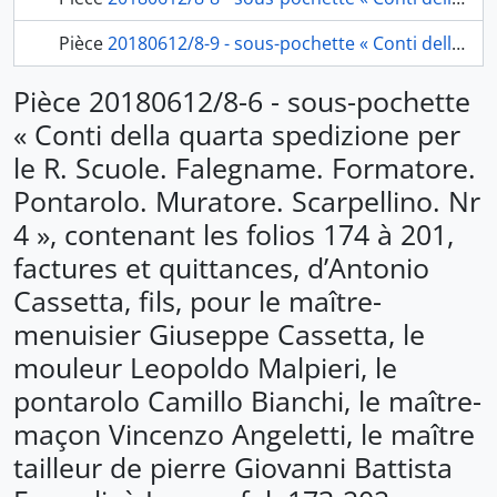
Pièce
20180612/8-9 - sous-pochette « Conti della settima ed ultima spedizione per le R. Scuole. Formatore malpieri. Falegname Cassetta. Rimunerazione all’architetto. Nr 7 », contenant les folios 232 à 241, d’Antonio Cassetta, fils, pour le maître-menuisier Giuseppe Cassetta, le mouleur Leopoldo Malpieri, à Ingres, fol. 231-243
Pièce 20180612/8-6 - sous-pochette
« Conti della quarta spedizione per
le R. Scuole. Falegname. Formatore.
Pontarolo. Muratore. Scarpellino. Nr
4 », contenant les folios 174 à 201,
factures et quittances, d’Antonio
Cassetta, fils, pour le maître-
menuisier Giuseppe Cassetta, le
mouleur Leopoldo Malpieri, le
pontarolo Camillo Bianchi, le maître-
maçon Vincenzo Angeletti, le maître
tailleur de pierre Giovanni Battista