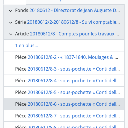
Fonds
20180612 - Directorat de Jean Auguste Dominique Ingres (1835-1840)
Série
20180612/2-20180612/8 - Suivi comptable et financier
Article
20180612/8 - Comptes pour les travaux des peintres Balze et pour les frais des envois de l’Académie
1 en plus...
Pièce
20180612/8-2 - « 1837-1840. Moulages & caisses », pochette contenant les folios 131 à 242, fol. 130, 243
Pièce
20180612/8-3 - sous-pochette « Conti della prima spedizione per le R. Scuole. Falegname. Formatore malpieri. Id. Ceci. Nr 1 », contenant les folios 132 à 143, factures et quittances du mouleur Leopoldo Malpieri, le menuisier Giuseppe Cassetta, le mouleur Antonio Ceci, à Ingres, fol. 131-144
Pièce
20180612/8-4 - sous-pochette « Conti della seconda spedizione per le R. Scuole. Formatore Ceci. Id. Malpieri. Falegname. Nr 2 », contenant les folios 146 à 153, factures et quittances du mouleur Leopoldo Malpieri, du menuisier Giuseppe Cassetta, du mouleur Antonio Ceci, à Ingres, fol. 145-154
Pièce
20180612/8-5 - sous-pochette « Conti della terza spedizione per le R. Scuole. Formatore. Formatore Torrenti. Pontarolo. Falegname. Nr 3 », contenant les folios 156 à 171, factures et quittances du mouleur Leopoldo Malpieri, du mouleur Camillo Torrenti, du pontarolo Camillo Bianchi, d’Antonio Cassetta, fils, pour le maître-menuisier Giuseppe Cassetta, à Ingres, fol. 155-172
Pièce
20180612/8-6 - sous-pochette « Conti della quarta spedizione per le R. Scuole. Falegname. Formatore. Pontarolo. Muratore. Scarpellino. Nr 4 », contenant les folios 174 à 201, factures et quittances, d’Antonio Cassetta, fils, pour le maître-menuisier Giuseppe Cassetta, le mouleur Leopoldo Malpieri, le pontarolo Camillo Bianchi, le maître-maçon Vincenzo Angeletti, le maître tailleur de pierre Giovanni Battista Focardi, à Ingres, fol. 173-202
Pièce
20180612/8-7 - sous-pochette « Conti della quinta spedizione per le R. Scuole. Falegname. Formatore. Pontarolo. Nr 5 », contenant les folios 204 à 215, factures et quittances, d’Antonio Cassetta, fils, pour le maître-menuisier Giuseppe Cassetta, le mouleur Leopoldo Malpieri, le pontarolo Camillo Bianchi, à Ingres, fol. 203-216
Pièce
20180612/8-8 - sous-pochette « Conti della sesta spedizione per le R. Scuole. Formatore. Falegname. Pontarolo. Nr 6 », contenant les folios 218 à 229, factures et quittances, d’Antonio Cassetta, fils, pour le maître-menuisier Giuseppe Cassetta, le mouleur Leopoldo Malpieri, le pontarolo Camillo Bianchi, à Ingres, fol. 217-230