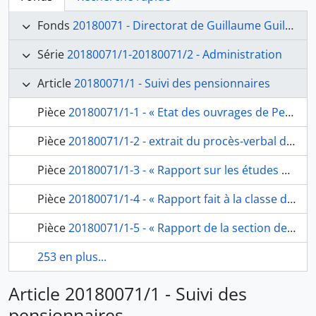
Fonds
20180071 - Directorat de Guillaume Guillon dit Lethière (1807-1816)
Série
20180071/1-20180071/2 - Administration
Article
20180071/1 - Suivi des pensionnaires
Pièce
20180071/1-1 - « Etat des ouvrages de Peinture, Sculture Architecture et Gravure composant l’Exposition publique de l’Académie Imp.le de France a Rome, de la présente année 1808. En comprenant en outre les travaux de 1805. 1806. & 1807. arrierés, le tout devant être envoyé à Paris et soumis à l’Examen de la classe des Beaux arts de l’Institut », fol. 1-2
Pièce
20180071/1-2 - extrait du procès-verbal de la séance du 23 septembre 1806 concernant Tiolier, de Visconti à Lethière, fol. 3
Pièce
20180071/1-3 - « Rapport sur les études peintes par les pensionnaires de l’Académie de france à Rome, d’après l’examen qui en a été fait par la section de peinture de la classe des beaux arts de l’Institut », de Vincent, Regnault, Bervie, Visconti, Lebreton et Menageot, fol. 4-6
Pièce
20180071/1-4 - « Rapport fait à la classe des beaux arts de l’Institut sur les ouvrages des architectes Pensionnaires du gouvernement à Rome », de Peyre, Raymond, Heurtier, Chalgrin et Dufourny, fol. 7-14
Pièce
20180071/1-5 - « Rapport de la section de Musique sur les ouvrages envoyés de Rome par les elèves de composition », de Gossec, Lesureur, Berton, Cherubini, fol. 15-17
253 en plus...
Article 20180071/1 - Suivi des
pensionnaires