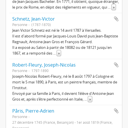
de Jean-Jacques Bachelier. En 1771, il obtient, quoique étranger,
le prix de Rome, en dépit des règlements en vigueur, qui
...
»
Schnetz, Jean-Victor
Personne
(1787-1870)
Jean Victor Schnetz est né le 14 avril 1787 à Versailles.
Il est d'abord formé par Jacques-Louis David puis Jean-Baptiste
Regnault, Antoine-Jean Gros et François Gérard.
Il a exposé au Salon à partir de 18082 ou de 18121 jusqu'en
1867, et a remporté des
...
»
Robert-Fleury, Joseph-Nicolas
Personne
1797-1890
Joseph-Nicolas Robert-Fleury, né le 8 août 1797 à Cologne et
mort le 5 mai 1890, à Paris, est un peintre français, membre de
l'Institut.
Envoyé par sa famille à Paris, il devient l’élève d'Antoine-Jean
Gros et, après s’être perfectionné en Italie,
...
»
Pâris, Pierre-Adrien
Personne
27 décembre 1745 (France, Besançon) - 1er août 1819 (France,