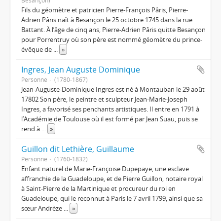
Besançon)
Fils du géomètre et patricien Pierre-François Pâris, Pierre-
Adrien Pâris naît à Besançon le 25 octobre 1745 dans la rue
Battant. À l’âge de cinq ans, Pierre-Adrien Pâris quitte Besançon
pour Porrentruy où son père est nommé géomètre du prince-
évêque de
...
»
Ingres, Jean Auguste Dominique
Personne
(1780-1867)
Jean-Auguste-Dominique Ingres est né à Montauban le 29 août
17802 Son père, le peintre et sculpteur Jean-Marie-Joseph
Ingres, a favorisé ses penchants artistiques. Il entre en 1791 à
l’Académie de Toulouse où il est formé par Jean Suau, puis se
rend à
...
»
Guillon dit Lethière, Guillaume
Personne
(1760-1832)
Enfant naturel de Marie-Françoise Dupepaye, une esclave
affranchie de la Guadeloupe, et de Pierre Guillon, notaire royal
à Saint-Pierre de la Martinique et procureur du roi en
Guadeloupe, qui le reconnut à Paris le 7 avril 1799, ainsi que sa
sœur Andrèze
...
»