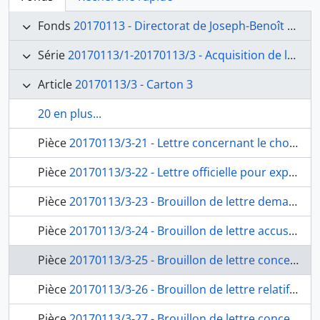
Fonds
20170113 - Directorat de Joseph-Benoît Suvée (1792-1807)
Série
20170113/1-20170113/3 - Acquisition de la Villa Médicis, gestion des terrains, administration, restauration du palais Mancini
Article
20170113/3 - Carton 3
20 en plus...
Pièce
20170113/3-21 - Lettre concernant le choix du frère de Grandjean au lieu du citoyen Alix pour l’emploi administratif à l’Académie, de Joseph-Benoît Suvée au ministre de l'Intérieur, fol. 32
Pièce
20170113/3-22 - Lettre officielle pour exprimer les sentiments de reconnaissance, de patriotisme et de respect, de Joseph-Benoît Suvée au ministre de l'Intérieur, fol. 33 à 33bis
Pièce
20170113/3-23 - Brouillon de lettre demandant la dispense de service militaire au peintre Jean Fulchran Harriet, de Joseph-Benoît Suvée, fol. 34
Pièce
20170113/3-24 - Brouillon de lettre accusant la bonne réception d’une ampliation du Rapport du 30 juillet 1798 sur la réorganisation de l’École des arts à Rome, de Joseph-Benoît Suvée au ministre de l’Intérieur, fol. 35
Pièce
20170113/3-25 - Brouillon de lettre concernant la demande des pensionnaires à porter un uniforme, de Joseph-Benoît Suvée au ministre de l’Intérieur, fol. 36 à 36bis
Pièce
20170113/3-26 - Brouillon de lettre relatif aux uniformes portés par les pensionnaires dans le règlement de l’École des arts à Rome, de Joseph-Benoît Suvée à Jacquomont, fol. 37
Pièce
20170113/3-27 - Brouillon de lettre concernant les opérations à faire pour le rétablissement de l’École, de Joseph-Benoît Suvée au ministère de l’Intérieur, fol. 38