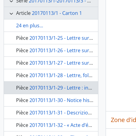
Série
20170113/1-20170113/3 - Acquisition de la Villa Médicis, gestion des terrains, administration, restauration du palais Mancini
Article
20170113/1 - Carton 1
24 en plus...
Pièce
20170113/1-25 - Lettre sur des plaintes de la Reine d’Étrurie concernant l'enlèvement des matériaux précieux constituant le bâtiment du Palais Mancini, fol. 34-34bis
Pièce
20170113/1-26 - Lettre sur l’enlèvement des marbres et des meubles attachés aux murs du Palais Mancini, du général Clarke au Cardinal Fesch, fol. 35-35bis
Pièce
20170113/1-27 - Lettre sur les plaintes concernant l’état de dégradation du Palais Mancini, du général Lucotte, fol. 36-36bis
Pièce
20170113/1-28 - Lettre, fol. 37
Pièce
20170113/1-29 - Lettre : incitation du général Lucotte pour une réponse de Joseph-Benoit Suvée à la Reine d’Étrurie, fol.38-39
Pièce
20170113/1-30 - Notice historique sur la Villa Médicis, fol. 40-40bis
Pièce
20170113/1-31 - Descrizione delle fabbriche nella Villa detta Medici in Roma, spettante a Sua Altezza reale il Granduca di Toscana, fol. 41-63bis
Zone d'id
Pièce
20170113/1-32 - « Acte d’échange de l'ancien palais de l'Académie de France situé via del Corso contre la Villa Medici appartenant au Roi d’Étrurie – 18 mai 1803 »