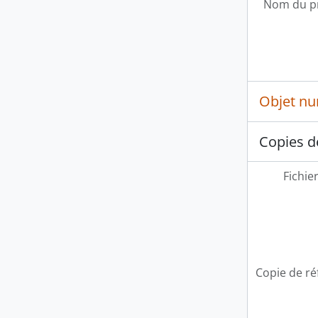
Nom du p
Objet n
Copies d
Fichie
Copie de ré