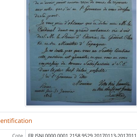
entification
Cote
FR ISNI 0000 0001 2158 9529 20170113-2017011