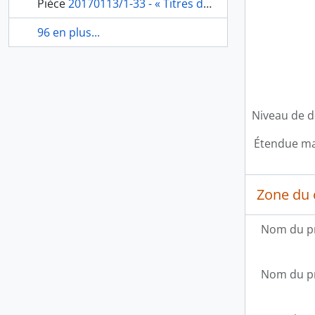
Pièce
20170113/1-33 - « Titres de propriété de la Villa Medici. Contrat d’échange et ratifications »
96 en plus...
Niveau de d
Étendue mat
Zone du 
Nom du p
Nom du p