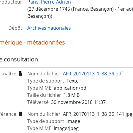
roducteur
Pâris, Pierre-Adrien
(27 décembre 1745 (France, Besançon) - 1er aoû
Besançon))
Dépôt
Archives nationales
umérique - métadonnées
e consultation
r maître
Nom du fichier
AFR_20170113_1_38_39.pdf
Type de support
Texte
Type MIME
application/pdf
Taille du fichier
1.8 MiB
Téléversé
30 novembre 2018 11:37
férence
Nom du fichier
AFR_20170113_1_38_39_141.jpg
Type de support
Image
Type MIME
image/jpeg