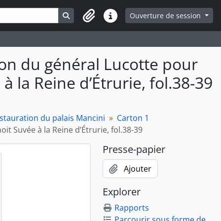
Search in browse page
Ouverture de session
Liens rapides
tion du général Lucotte pour
 la Reine d’Étrurie, fol.38-39
restauration du palais Mancini
Carton 1
it Suvée à la Reine d’Étrurie, fol.38-39
Presse-papier
Ajouter
Explorer
Rapports
Parcourir sous forme de