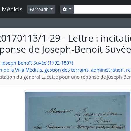
Rechercher
a Médicis
Search options
Parcourir
20170113/1-29 - Lettre : incita
ponse de Joseph-Benoit Suvée à
e Joseph-Benoît Suvée (1792-1807)
n de la Villa Médicis, gestion des terrains, administration, 
ncitation du général Lucotte pour une réponse de Joseph-Beno