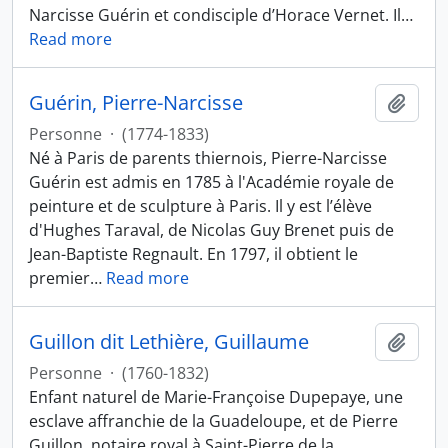
Narcisse Guérin et condisciple d’Horace Vernet. Il
…
Read more
Guérin, Pierre-Narcisse
Ajout
Personne
·
(1774-1833)
Né à Paris de parents thiernois, Pierre-Narcisse
Guérin est admis en 1785 à l'Académie royale de
peinture et de sculpture à Paris. Il y est l’élève
d'Hughes Taraval, de Nicolas Guy Brenet puis de
Jean-Baptiste Regnault. En 1797, il obtient le
premier
…
Read more
Guillon dit Lethière, Guillaume
Ajout
Personne
·
(1760-1832)
Enfant naturel de Marie-Françoise Dupepaye, une
esclave affranchie de la Guadeloupe, et de Pierre
Guillon, notaire royal à Saint-Pierre de la