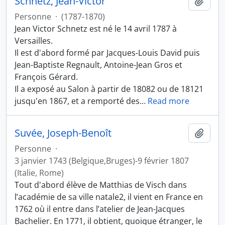
Schnetz, Jean-Victor
Ajout
Personne
·
(1787-1870)
Jean Victor Schnetz est né le 14 avril 1787 à
Versailles.
Il est d'abord formé par Jacques-Louis David puis
Jean-Baptiste Regnault, Antoine-Jean Gros et
François Gérard.
Il a exposé au Salon à partir de 18082 ou de 18121
jusqu'en 1867, et a remporté des
…
Read more
Suvée, Joseph-Benoît
Ajout
Personne
·
3 janvier 1743 (Belgique,Bruges)-9 février 1807
(Italie, Rome)
Tout d'abord élève de Matthias de Visch dans
l’académie de sa ville natale2, il vient en France en
1762 où il entre dans l’atelier de Jean-Jacques
Bachelier. En 1771, il obtient, quoique étranger, le