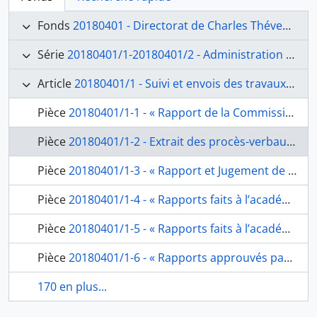
Fonds
20180401 - Directorat de Charles Thévenin (1816-1823)
Série
20180401/1-20180401/2 - Administration générale
Article
20180401/1 - Suivi et envois des travaux des pensionnaires
Pièce
20180401/1-1 - « Rapport de la Commission nommée par l’académie Royale des Beaux arts, sur les ouvrages de peinture, l’architecture, de gravure et composition musicale, envoyés par les Pensionnaires de l’académie de france à Rome », de Quatremère de Quincy, secrétaire perpétuel de la classe des Beaux-arts, à l’Académie de France à Rome, fol. 1-12
Pièce
20180401/1-2 - Extrait des procès-verbaux des séances des 5 septembre, 17 octobre, 30 octobre et 7 septembre 1818 : « rapport de la Section de peinture, sur les tableaux envoyés de Rome par M.M. les pensionnaires », de Quatremère de Quincy, secrétaire perpétuel de la classe des Beaux-arts à l’l’Académie de France à Rome, fol. 13-18
Pièce
20180401/1-3 - « Rapport et Jugement de l’Académie Royale des Beaux arts, sur les ouvrages de MM. Les pensionnaires peintres à l’Ecole de Rome », de Quatremère de Quincy, secrétaire perpétuel de la classe des Beaux-arts à l’l’Académie de France à Rome, fol. 19-28
Pièce
20180401/1-4 - « Rapports faits à l’académie Royale des Beaux arts et approuvés par elle sur les ouvrages de MM. Les Pensionnaires du Roi à l’Académie de france à Rome envoyés en l’année 1819 », de Quatremère de Quincy, secrétaire perpétuel de la classe des Beaux-arts à l’Académie de France à Rome, fol. 29-32
Pièce
20180401/1-5 - « Rapports faits à l’académie Royale des Beaux arts et approuvés par elle sur les ouvrages de MM. Les Pensionnaires du Roi à l’académie de france à Rome envoyés en l’année 1821 », de Quatremère de Quincy, secrétaire perpétuel de la classe des Beaux-arts à l’Académie de France à Rome, fol. 33-36
Pièce
20180401/1-6 - « Rapports approuvés par l’académie sur les ouvrages des Pensionnaires Sculpteurs et Graveurs qui lui sont parvenus avant la Séance publique de 1822 », de Quatremère de Quincy, secrétaire perpétuel de la classe des Beaux-arts, à l’Académie de France à Rome, fol. 37-38bis
170 en plus...